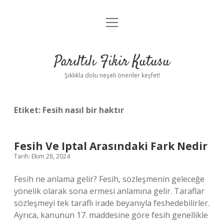
menüyü
Anasayfa
aç
Gizlilik Politikası
Parıltılı Fikir Kutusu
Yasal Uyarı
Şıklıkla dolu neşeli öneriler keşfet!
Hakkımızda
Etiket:
Fesih nasıl bir haktır
Fesih Ve Iptal Arasındaki Fark Nedir
Tarih: Ekim 28, 2024
Fesih ne anlama gelir? Fesih, sözleşmenin geleceğe
yönelik olarak sona ermesi anlamına gelir. Taraflar
sözleşmeyi tek taraflı irade beyanıyla feshedebilirler.
Ayrıca, kanunun 17. maddesine göre fesih genellikle