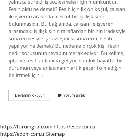
yalnızca sürekli iş sözleşmeleri için mümkündür.
Fesih oldu ne demek? Fesih için ilk ön koşul, çalışan
ile işveren arasında mevcut bir iş ilişkisinin
bulunmasıdır. Bu bağlamda, çalışan ile işveren
arasındaki iş ilişkisinin taraflardan birinin iradesiyle
sona ermesiyle iş sözleşmesi sona erer. Fesih
yapılıyor ne demek? Bu nedenle birçok kişi, fesih
nedir sorusunun cevabını merak ediyor. Bu kelime,
iptal ve fesih anlamına geliyor. Günlük hayatta, bir
durumun veya anlaşmanın artık geçerli olmadığını
belirtmek için…
Fesih
Devamını okuyun
Yorum Bırak
Ve
Iptal
Arasındaki
Fark
Nedir
https://forumgrafi.com
https://esev.com.tr
https://edom.com.tr
Sitemap