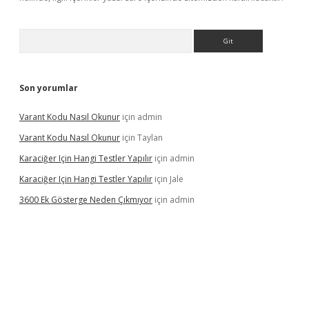
Arama
Son yorumlar
Varant Kodu Nasıl Okunur
için
admin
Varant Kodu Nasıl Okunur
için
Taylan
Karaciğer Için Hangi Testler Yapılır
için
admin
Karaciğer Için Hangi Testler Yapılır
için
Jale
3600 Ek Gösterge Neden Çıkmıyor
için
admin
betci