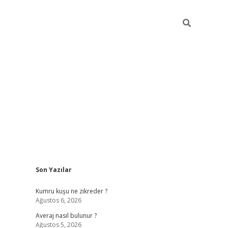
Sidebar
Son Yazılar
betci
Kumru kuşu ne zikreder ?
Ağustos 6, 2026
Averaj nasıl bulunur ?
Ağustos 5, 2026