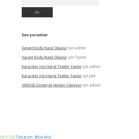
Son yorumlar
Varant Kodu Nasıl Okunur
için
admin
Varant Kodu Nasıl Okunur
için
Taylan
Karaciğer Için Hangi Testler Yapılır
için
admin
Karaciğer Için Hangi Testler Yapılır
için
Jale
3600 Ek Gösterge Neden Çıkmıyor
için
admin
06 0 726
Telegram: @karabul