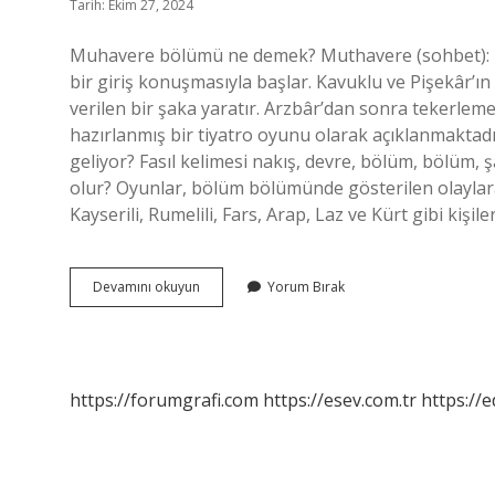
Tarih: Ekim 27, 2024
Muhavere bölümü ne demek? Muthavere (sohbet): Bu 
bir giriş konuşmasıyla başlar. Kavuklu ve Pişekâr’ın 
verilen bir şaka yaratır. Arzbâr’dan sonra tekerleme
hazırlanmış bir tiyatro oyunu olarak açıklanmaktadı
geliyor? Fasıl kelimesi nakış, devre, bölüm, bölüm, ş
olur? Oyunlar, bölüm bölümünde gösterilen olaylara
Kayserili, Rumelili, Fars, Arap, Laz ve Kürt gibi kişile
Giriş
Devamını okuyun
Yorum Bırak
Muhavere
Fasıl
Bitiş
Nedir
https://forumgrafi.com
https://esev.com.tr
https://