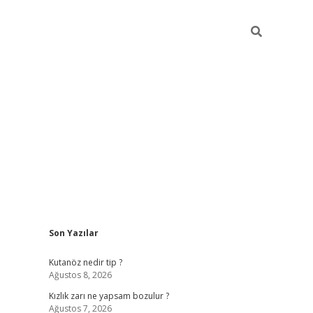
Sidebar
Son Yazılar
betci
Kutanöz nedir tip ?
Ağustos 8, 2026
Kızlık zarı ne yapsam bozulur ?
Ağustos 7, 2026