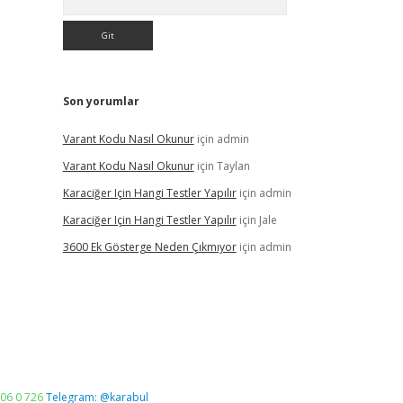
Son yorumlar
Varant Kodu Nasıl Okunur
için
admin
Varant Kodu Nasıl Okunur
için
Taylan
Karaciğer Için Hangi Testler Yapılır
için
admin
Karaciğer Için Hangi Testler Yapılır
için
Jale
3600 Ek Gösterge Neden Çıkmıyor
için
admin
06 0 726
Telegram: @karabul