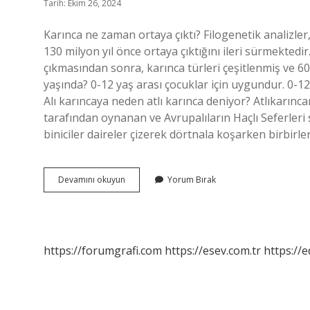
Tarih: Ekim 26, 2024
Karınca ne zaman ortaya çıktı? Filogenetik analizler
130 milyon yıl önce ortaya çıktığını ileri sürmektedir.
çıkmasından sonra, karınca türleri çeşitlenmiş ve 60 
yaşında? 0-12 yaş arası çocuklar için uygundur. 0-12 
Alı karıncaya neden atlı karınca deniyor? Atlıkarınca
tarafından oynanan ve Avrupalıların Haçlı Seferleri
biniciler daireler çizerek dörtnala koşarken birbirler
Atlı
Devamını okuyun
Yorum Bırak
Karınca
Ne
Zaman
Çıktı
https://forumgrafi.com
https://esev.com.tr
https://