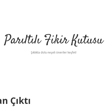
Parıltılı Fikir Kutusu
Şıklıkla dolu neşeli öneriler keşfet!
n Çıktı