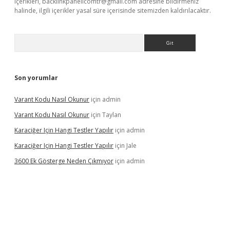
içerikleri,
backlinkpanelicomtr@gmail.com
adresine bildirmeniz
halinde, ilgili içerikler yasal süre içerisinde sitemizden kaldırılacaktır.
Arama
Son yorumlar
Varant Kodu Nasıl Okunur
için
admin
Varant Kodu Nasıl Okunur
için
Taylan
Karaciğer Için Hangi Testler Yapılır
için
admin
Karaciğer Için Hangi Testler Yapılır
için
Jale
3600 Ek Gösterge Neden Çıkmıyor
için
admin