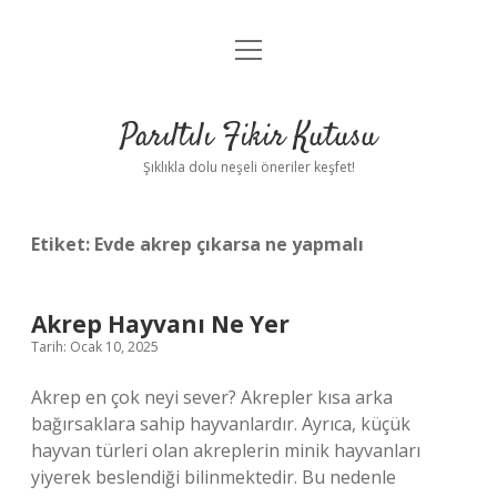
menüyü
Anasayfa
aç
Gizlilik Politikası
Parıltılı Fikir Kutusu
Yasal Uyarı
Şıklıkla dolu neşeli öneriler keşfet!
Hakkımızda
Etiket:
Evde akrep çıkarsa ne yapmalı
Akrep Hayvanı Ne Yer
Tarih: Ocak 10, 2025
Akrep en çok neyi sever? Akrepler kısa arka
bağırsaklara sahip hayvanlardır. Ayrıca, küçük
hayvan türleri olan akreplerin minik hayvanları
yiyerek beslendiği bilinmektedir. Bu nedenle