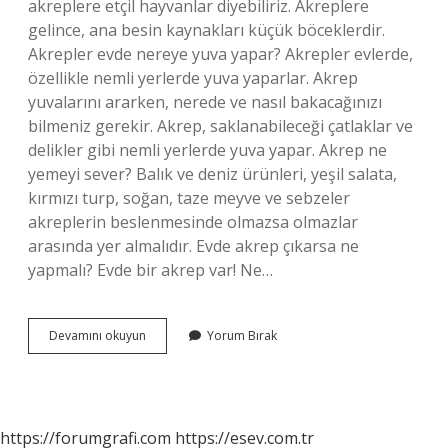
akreplere etçil hayvanlar diyebiliriz. Akreplere
gelince, ana besin kaynakları küçük böceklerdir.
Akrepler evde nereye yuva yapar? Akrepler evlerde,
özellikle nemli yerlerde yuva yaparlar. Akrep
yuvalarını ararken, nerede ve nasıl bakacağınızı
bilmeniz gerekir. Akrep, saklanabileceği çatlaklar ve
delikler gibi nemli yerlerde yuva yapar. Akrep ne
yemeyi sever? Balık ve deniz ürünleri, yeşil salata,
kırmızı turp, soğan, taze meyve ve sebzeler
akreplerin beslenmesinde olmazsa olmazlar
arasında yer almalıdır. Evde akrep çıkarsa ne
yapmalı? Evde bir akrep var! Ne…
Akrep
Devamını okuyun
Yorum Bırak
Hayvanı
Ne
Yer
https://forumgrafi.com
https://esev.com.tr