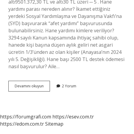
altı9501.372,30 TL ve altı30 TL üzeri ─ 5 . Hane
yardımı parası nereden alınır? İkamet ettiğiniz
yerdeki Sosyal Yardımlaşma ve Dayanışma Vakfı’na
(SYD) başvurarak “afet yardımı” başvurusunda
bulunabilirsiniz. Hane yardımı kimlere veriliyor?
3294 sayılı Kanun kapsamında ihtiyaç sahibi olup,
hanede kişi başına düşen aylık geliri net asgari
ücretin 1/3’ünden az olan kişiler (Anayasa’nın 2024
yılı 5. Değişikliği). Hane başı 2500 TL destek ödemesi
nasıl başvurulur? Aile…
Hane
Devamını okuyun
2 Yorum
Yardım
Parası
Nasıl
Alınır
https://forumgrafi.com
https://esev.com.tr
https://edom.com.tr
Sitemap