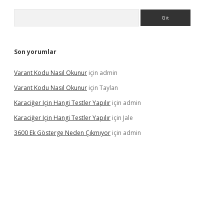
Arama
Son yorumlar
Varant Kodu Nasıl Okunur
için
admin
Varant Kodu Nasıl Okunur
için
Taylan
Karaciğer Için Hangi Testler Yapılır
için
admin
Karaciğer Için Hangi Testler Yapılır
için
Jale
3600 Ek Gösterge Neden Çıkmıyor
için
admin
etci