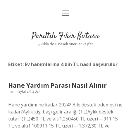
menüyü
Anasayfa
aç
Gizlilik Politikası
Parıltılı Fikir Kutusu
Yasal Uyarı
Şıklıkla dolu neşeli öneriler keşfet!
Hakkımızda
Etiket:
Ev hanımlarına 4 bin TL nasıl başvurulur
Hane Yardım Parası Nasıl Alınır
Tarih: Eylül 24, 2024
Hane yardımı ne kadar 2024? Aile destek ödemesi ne
kadar?Aylık kişi başı gelir aralığı (TL)Aylık destek
tutarı (TL)450 TL ve altı1.250450 TL üzeri ─ 911,15
TL ve altı1.100911,15 TL üzeri ─ 1.372,30 TL ve