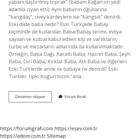
yabancılaştırılmış toprak” (babam Kağan on yedi
adamla isyan etti). Aynı babanın oğullarına
“kangdaş”, üvey kardeşlere ise “kangsık” denirdi.
Eski dilde baba nedir? Eski Türkçede Babay
biçiminde de kullanılan Baba/Babay terimi, evliya
sayılan ve kutsal kabul edilen kişi ve varlıkların,
türbe ve mezarların adlarında da kullanılmaktadır.
Örneğin, Baba Dağı, Karaltı Baba, Hazret Baba, Şeyh
Baba, Diri Baba, Kırklar Baba, Atlı Baba ve diğerleri.
Eski Türklerde anne ve babaya ne denirdi? Eski
Türkler, tıpkı bugün bizim “ana…
Eski
Devamını okuyun
Yorum Bırak
Dilde
Babaya
Ne
Denir
https://forumgrafi.com
https://esev.com.tr
https://edom.com.tr
Sitemap