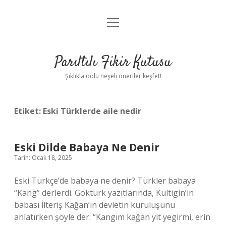
menüyü
Anasayfa
aç
Gizlilik Politikası
Parıltılı Fikir Kutusu
Yasal Uyarı
Şıklıkla dolu neşeli öneriler keşfet!
Hakkımızda
Etiket:
Eski Türklerde aile nedir
Eski Dilde Babaya Ne Denir
Tarih: Ocak 18, 2025
Eski Türkçe’de babaya ne denir? Türkler babaya
“Kang” derlerdi. Göktürk yazıtlarında, Kültigin’in
babası İlteriş Kağan’ın devletin kuruluşunu
anlatırken şöyle der: “Kangım kağan yit yegirmi, erin