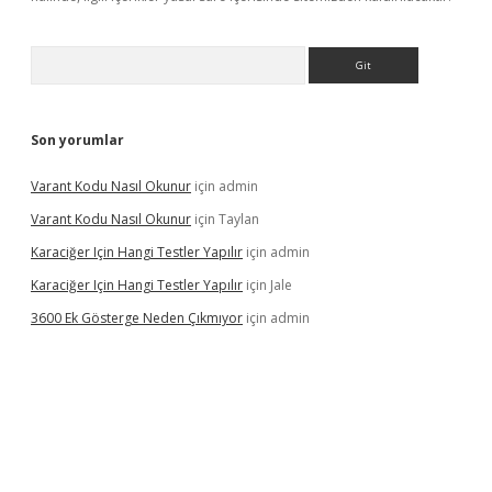
Arama
Son yorumlar
Varant Kodu Nasıl Okunur
için
admin
Varant Kodu Nasıl Okunur
için
Taylan
Karaciğer Için Hangi Testler Yapılır
için
admin
Karaciğer Için Hangi Testler Yapılır
için
Jale
3600 Ek Gösterge Neden Çıkmıyor
için
admin
etci