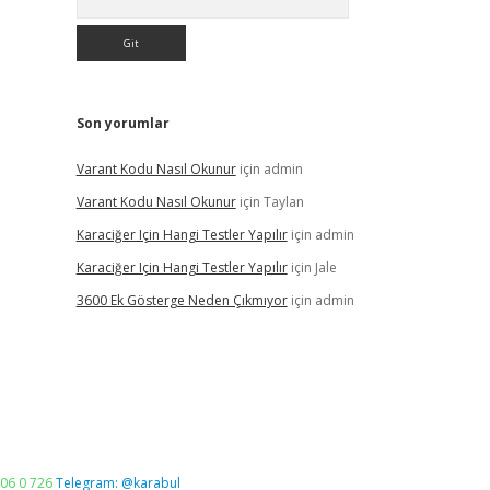
Son yorumlar
Varant Kodu Nasıl Okunur
için
admin
Varant Kodu Nasıl Okunur
için
Taylan
Karaciğer Için Hangi Testler Yapılır
için
admin
Karaciğer Için Hangi Testler Yapılır
için
Jale
3600 Ek Gösterge Neden Çıkmıyor
için
admin
06 0 726
Telegram: @karabul