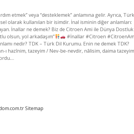
“yardım etmek” veya “desteklemek” anlamına gelir. Ayrıca, Tür
el olarak kullanılan bir isimdir. İnal isminin diğer anlamları:
n. İnallar ne demek? Biz de Citroen Ami ile Dünya Dostluk
lu olsun, yol arkadaşım”
#İnallar #Citroen #CitroenAm
lamı nedir? TDK – Türk Dil Kurumu. Enin ne demek TDK?
yordu.…
edom.com.tr
Sitemap