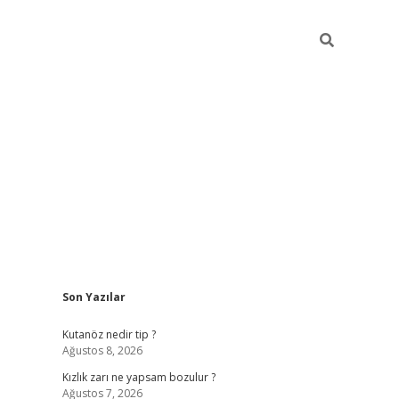
Sidebar
Son Yazılar
betci
Kutanöz nedir tip ?
Ağustos 8, 2026
Kızlık zarı ne yapsam bozulur ?
Ağustos 7, 2026