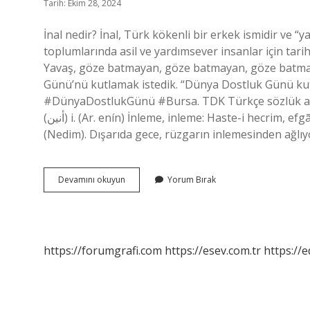
Tarih: Ekim 28, 2024
İnal nedir? İnal, Türk kökenli bir erkek ismidir ve 
toplumlarında asil ve yardımsever insanlar için tarihs
Yavaş, göze batmayan, göze batmayan, göze batmaya
Günü’nü kutlamak istedik. “Dünya Dostluk Günü kut
#DünyaDostlukGünü #Bursa. TDK Türkçe sözlük an
(ﺃﻧﻴﻦ) i. (Ar. enín) İnleme, inleme: Haste-i hecrim, efgān-ı hazînim, tazeyim / Nev-be-nevdir, nâlisim, daima tazeyim
(Nedim). Dışarıda gece, rüzgarın inlemesinden ağlı
Inal
Devamını okuyun
Yorum Bırak
Tdk
Ne
Demek
https://forumgrafi.com
https://esev.com.tr
https://