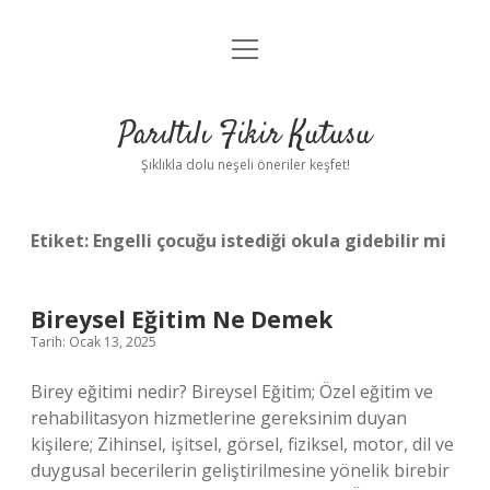
menüyü
Anasayfa
aç
Gizlilik Politikası
Parıltılı Fikir Kutusu
Yasal Uyarı
Şıklıkla dolu neşeli öneriler keşfet!
Hakkımızda
Etiket:
Engelli çocuğu istediği okula gidebilir mi
Bireysel Eğitim Ne Demek
Tarih: Ocak 13, 2025
Birey eğitimi nedir? Bireysel Eğitim; Özel eğitim ve
rehabilitasyon hizmetlerine gereksinim duyan
kişilere; Zihinsel, işitsel, görsel, fiziksel, motor, dil ve
duygusal becerilerin geliştirilmesine yönelik birebir