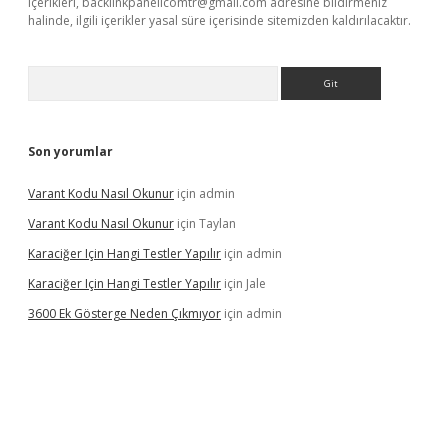
içerikleri,
backlinkpanelicomtr@gmail.com
adresine bildirmeniz
halinde, ilgili içerikler yasal süre içerisinde sitemizden kaldırılacaktır.
Arama
Son yorumlar
Varant Kodu Nasıl Okunur
için
admin
Varant Kodu Nasıl Okunur
için
Taylan
Karaciğer Için Hangi Testler Yapılır
için
admin
Karaciğer Için Hangi Testler Yapılır
için
Jale
3600 Ek Gösterge Neden Çıkmıyor
için
admin