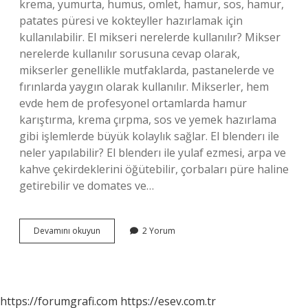
krema, yumurta, humus, omlet, hamur, sos, hamur,
patates püresi ve kokteyller hazırlamak için
kullanılabilir. El mikseri nerelerde kullanılır? Mikser
nerelerde kullanılır sorusuna cevap olarak,
mikserler genellikle mutfaklarda, pastanelerde ve
fırınlarda yaygın olarak kullanılır. Mikserler, hem
evde hem de profesyonel ortamlarda hamur
karıştırma, krema çırpma, sos ve yemek hazırlama
gibi işlemlerde büyük kolaylık sağlar. El blenderı ile
neler yapılabilir? El blenderı ile yulaf ezmesi, arpa ve
kahve çekirdeklerini öğütebilir, çorbaları püre haline
getirebilir ve domates ve…
El
Devamını okuyun
2 Yorum
Mikseri
Ile
Neler
Yapılabilir
https://forumgrafi.com
https://esev.com.tr