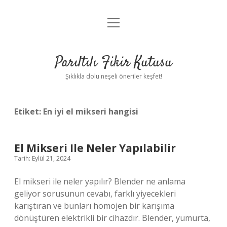
menüyü
Anasayfa
aç
Gizlilik Politikası
Parıltılı Fikir Kutusu
Yasal Uyarı
Şıklıkla dolu neşeli öneriler keşfet!
Hakkımızda
Etiket:
En iyi el mikseri hangisi
El Mikseri Ile Neler Yapılabilir
Tarih: Eylül 21, 2024
El mikseri ile neler yapılır? Blender ne anlama
geliyor sorusunun cevabı, farklı yiyecekleri
karıştıran ve bunları homojen bir karışıma
dönüştüren elektrikli bir cihazdır. Blender, yumurta,