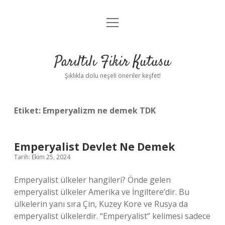
menüyü
Anasayfa
aç
Gizlilik Politikası
Parıltılı Fikir Kutusu
Yasal Uyarı
Şıklıkla dolu neşeli öneriler keşfet!
Hakkımızda
Etiket:
Emperyalizm ne demek TDK
Emperyalist Devlet Ne Demek
Tarih: Ekim 25, 2024
Emperyalist ülkeler hangileri? Önde gelen
emperyalist ülkeler Amerika ve İngiltere’dir. Bu
ülkelerin yanı sıra Çin, Kuzey Kore ve Rusya da
emperyalist ülkelerdir. “Emperyalist” kelimesi sadece