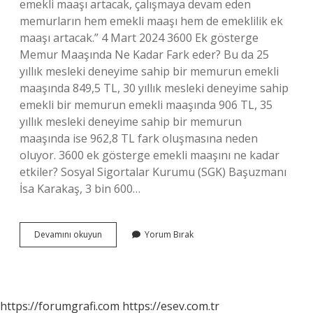
emekli maaşı artacak, çalışmaya devam eden
memurların hem emekli maaşı hem de emeklilik ek
maaşı artacak.” 4 Mart 2024 3600 Ek gösterge
Memur Maaşında Ne Kadar Fark eder? Bu da 25
yıllık mesleki deneyime sahip bir memurun emekli
maaşında 849,5 TL, 30 yıllık mesleki deneyime sahip
emekli bir memurun emekli maaşında 906 TL, 35
yıllık mesleki deneyime sahip bir memurun
maaşında ise 962,8 TL fark oluşmasına neden
oluyor. 3600 ek gösterge emekli maaşını ne kadar
etkiler? Sosyal Sigortalar Kurumu (SGK) Başuzmanı
İsa Karakaş, 3 bin 600…
3600
Devamını okuyun
Yorum Bırak
Ek
Gösterge
Çalışan
Memur
Maaşını
https://forumgrafi.com
https://esev.com.tr
Etkiler