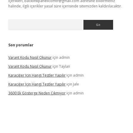
içerikleri,
backlinkpanelicomtr@gmail.com
adresine bildirmeniz
halinde, ilgili içerikler yasal süre içerisinde sitemizden kaldırılacaktır.
Arama
Son yorumlar
Varant Kodu Nasıl Okunur
için
admin
Varant Kodu Nasıl Okunur
için
Taylan
Karaciğer Için Hangi Testler Yapılır
için
admin
Karaciğer Için Hangi Testler Yapılır
için
Jale
3600 Ek Gösterge Neden Çıkmıyor
için
admin