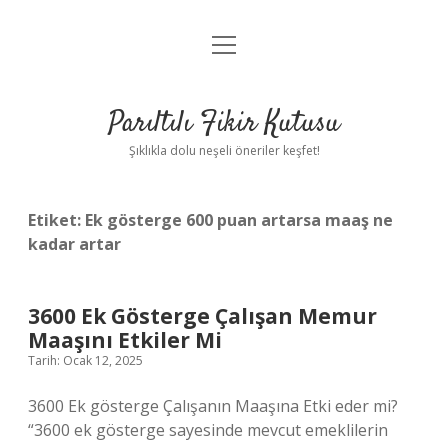
menüyü
Anasayfa
aç
Gizlilik Politikası
Parıltılı Fikir Kutusu
Yasal Uyarı
Şıklıkla dolu neşeli öneriler keşfet!
Hakkımızda
Etiket:
Ek gösterge 600 puan artarsa maaş ne
kadar artar
3600 Ek Gösterge Çalışan Memur
Maaşını Etkiler Mi
Tarih: Ocak 12, 2025
3600 Ek gösterge Çalışanın Maaşına Etki eder mi?
“3600 ek gösterge sayesinde mevcut emeklilerin