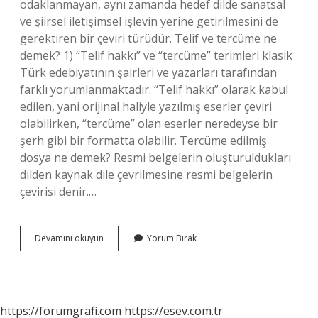
odaklanmayan, aynı zamanda hedef dilde sanatsal
ve şiirsel iletişimsel işlevin yerine getirilmesini de
gerektiren bir çeviri türüdür. Telif ve tercüme ne
demek? 1) “Telif hakkı” ve “tercüme” terimleri klasik
Türk edebiyatının şairleri ve yazarları tarafından
farklı yorumlanmaktadır. “Telif hakkı” olarak kabul
edilen, yani orijinal haliyle yazılmış eserler çeviri
olabilirken, “tercüme” olan eserler neredeyse bir
şerh gibi bir formatta olabilir. Tercüme edilmiş
dosya ne demek? Resmi belgelerin oluşturuldukları
dilden kaynak dile çevrilmesine resmi belgelerin
çevirisi denir.…
Tercüme
Devamını okuyun
Yorum Bırak
Eser
Ne
Demek
https://forumgrafi.com
https://esev.com.tr