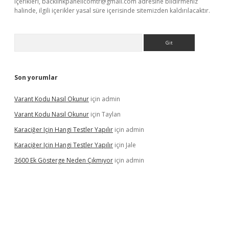
içerikleri,
backlinkpanelicomtr@gmail.com
adresine bildirmeniz
halinde, ilgili içerikler yasal süre içerisinde sitemizden kaldırılacaktır.
Arama
Son yorumlar
Varant Kodu Nasıl Okunur
için
admin
Varant Kodu Nasıl Okunur
için
Taylan
Karaciğer Için Hangi Testler Yapılır
için
admin
Karaciğer Için Hangi Testler Yapılır
için
Jale
3600 Ek Gösterge Neden Çıkmıyor
için
admin