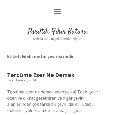
menüyü
Anasayfa
aç
Gizlilik Politikası
Parıltılı Fikir Kutusu
Yasal Uyarı
Şıklıkla dolu neşeli öneriler keşfet!
Hakkımızda
Etiket:
Edebi metin çevirisi nedir
Tercüme Eser Ne Demek
Tarih: Ekim 28, 2024
Tercüme eser ne demek edebiyatta? Edebi çeviri,
özen ve dikkat gerektiren ve diğer çeviri
alanlarından çok farklı bir çeviri dalıdır. Edebi
metinler, yalnızca metnin anlaşılırlığına