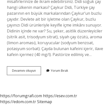
misafirlerinize de ikram edebilirsiniz. Didi soğuk çay
hangi ülkenin markası? Çaykur Didi, Türkiye çay
pazarının en büyük markalarından Çaykur’un buzlu
çayıdır. Devlete ait bir işletme olan Çaykur, buzlu
çayınızı Didi ürünleriyle keyifle içme imkânı sunuyor.
Didinin içinde ne var? Su, şeker, asitlik düzenleyiciler
(sitrik asit, trisodyum sitrat), siyah çay özütü, aroma
(limon aroması), koruyucular (sodyum benzoat,
potasyum sorbat). Çayda bulunan kafeini içerir, ilave
kafein içermez (40 mg/l). Pastörize edilmiş ve…
Didi
Devamını okuyun
Yorum Bırak
Soğuk
Çay
Nedir
https://forumgrafi.com
https://esev.com.tr
https://edom.com.tr
Sitemap