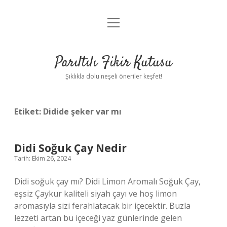
menüyü
Anasayfa
aç
Gizlilik Politikası
Parıltılı Fikir Kutusu
Yasal Uyarı
Şıklıkla dolu neşeli öneriler keşfet!
Hakkımızda
Etiket:
Didide şeker var mı
Didi Soğuk Çay Nedir
Tarih: Ekim 26, 2024
Didi soğuk çay mı? Didi Limon Aromalı Soğuk Çay,
eşsiz Çaykur kaliteli siyah çayı ve hoş limon
aromasıyla sizi ferahlatacak bir içecektir. Buzla
lezzeti artan bu içeceği yaz günlerinde gelen