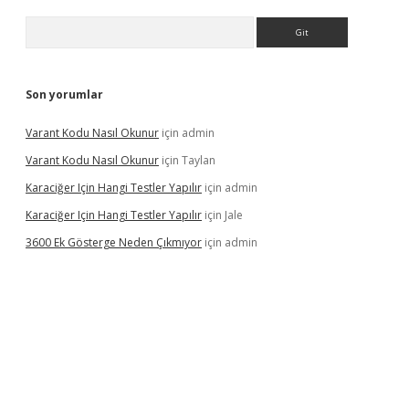
Arama
Son yorumlar
Varant Kodu Nasıl Okunur
için
admin
Varant Kodu Nasıl Okunur
için
Taylan
Karaciğer Için Hangi Testler Yapılır
için
admin
Karaciğer Için Hangi Testler Yapılır
için
Jale
3600 Ek Gösterge Neden Çıkmıyor
için
admin
etci