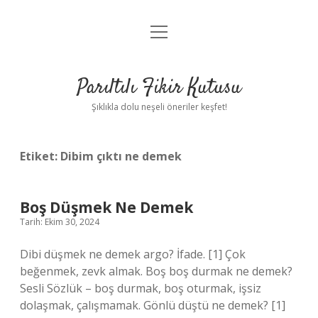
menüyü
Anasayfa
aç
Gizlilik Politikası
Parıltılı Fikir Kutusu
Yasal Uyarı
Şıklıkla dolu neşeli öneriler keşfet!
Hakkımızda
Etiket:
Dibim çıktı ne demek
Boş Düşmek Ne Demek
Tarih: Ekim 30, 2024
Dibi düşmek ne demek argo? İfade. [1] Çok
beğenmek, zevk almak. Boş boş durmak ne demek?
Sesli Sözlük – boş durmak, boş oturmak, işsiz
dolaşmak, çalışmamak. Gönlü düştü ne demek? [1]