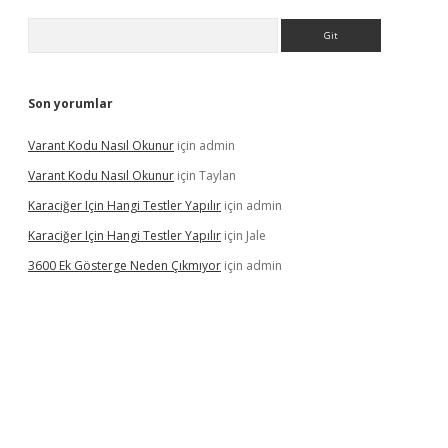
Arama
Son yorumlar
Varant Kodu Nasıl Okunur
için
admin
Varant Kodu Nasıl Okunur
için
Taylan
Karaciğer Için Hangi Testler Yapılır
için
admin
Karaciğer Için Hangi Testler Yapılır
için
Jale
3600 Ek Gösterge Neden Çıkmıyor
için
admin
etci