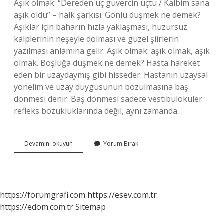
Aşık olmak: “Dereden üç güvercin uçtu / Kalbim sana
aşık oldu” – halk şarkısı. Gönlü düşmek ne demek?
Aşıklar için baharın hızla yaklaşması, huzursuz
kalplerinin neşeyle dolması ve güzel şiirlerin
yazılması anlamına gelir. Aşık olmak: aşık olmak, aşık
olmak. Boşluğa düşmek ne demek? Hasta hareket
eden bir uzaydaymış gibi hisseder. Hastanın uzaysal
yönelim ve uzay duygusunun bozulmasına baş
dönmesi denir. Baş dönmesi sadece vestibüloküler
refleks bozukluklarında değil, aynı zamanda…
Boş
Devamını okuyun
Yorum Bırak
Düşmek
Ne
Demek
https://forumgrafi.com
https://esev.com.tr
https://edom.com.tr
Sitemap