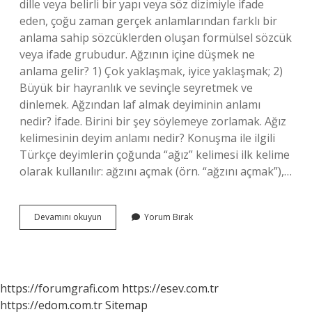
dille veya belirli bir yapı veya söz dizimiyle ifade
eden, çoğu zaman gerçek anlamlarından farklı bir
anlama sahip sözcüklerden oluşan formülsel sözcük
veya ifade grubudur. Ağzının içine düşmek ne
anlama gelir? 1) Çok yaklaşmak, iyice yaklaşmak; 2)
Büyük bir hayranlık ve sevinçle seyretmek ve
dinlemek. Ağzından laf almak deyiminin anlamı
nedir? İfade. Birini bir şey söylemeye zorlamak. Ağız
kelimesinin deyim anlamı nedir? Konuşma ile ilgili
Türkçe deyimlerin çoğunda “ağız” kelimesi ilk kelime
olarak kullanılır: ağzını açmak (örn. “ağzını açmak”),…
Ağzından
Devamını okuyun
Yorum Bırak
Düşmek
Deyiminin
Anlamı
Nedir
https://forumgrafi.com
https://esev.com.tr
https://edom.com.tr
Sitemap