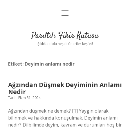
menüyü
Anasayfa
aç
Gizlilik Politikası
Parıltılı Fikir Kutusu
Yasal Uyarı
Şıklıkla dolu neşeli öneriler keşfet!
Hakkımızda
Etiket:
Deyimin anlamı nedir
Ağzından Düşmek Deyiminin Anlamı
Nedir
Tarih: Ekim 31, 2024
Ağzından düşmek ne demek? [1] Yaygın olarak
bilinmek ve hakkında konuşulmak. Deyimin anlamı
nedir? Dilbilimde deyim, kavram ve durumları hoş bir