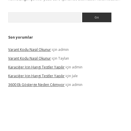
Arama
Son yorumlar
Varant Kodu Nasıl Okunur
için
admin
Varant Kodu Nasıl Okunur
için
Taylan
Karaciğer Için Hangi Testler Yapılır
için
admin
Karaciğer Için Hangi Testler Yapılır
için
Jale
3600 Ek Gösterge Neden Çıkmıyor
için
admin
tci