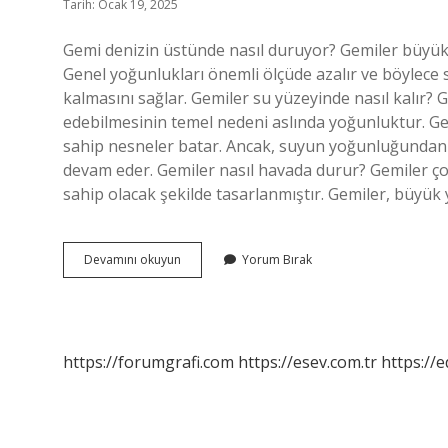
Tarih: Ocak 19, 2025
Gemi denizin üstünde nasıl duruyor? Gemiler büyük ya
Genel yoğunlukları önemli ölçüde azalır ve böylece
kalmasını sağlar. Gemiler su yüzeyinde nasıl kalı
edebilmesinin temel nedeni aslında yoğunluktur. G
sahip nesneler batar. Ancak, suyun yoğunluğundan
devam eder. Gemiler nasıl havada durur? Gemiler ço
sahip olacak şekilde tasarlanmıştır. Gemiler, büyük y
Gemiler
Devamını okuyun
Yorum Bırak
Suyun
Üzerinde
Nasıl
Duruyor
https://forumgrafi.com
https://esev.com.tr
https://