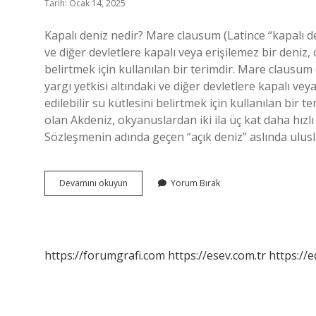
Tarih: Ocak 14, 2025
Kapalı deniz nedir? Mare clausum (Latince “kapalı den
ve diğer devletlere kapalı veya erişilemez bir deniz,
belirtmek için kullanılan bir terimdir. Mare clausum 
yargı yetkisi altındaki ve diğer devletlere kapalı ve
edilebilir su kütlesini belirtmek için kullanılan bir t
olan Akdeniz, okyanuslardan iki ila üç kat daha hızlı 
Sözleşmenin adında geçen “açık deniz” aslında ulus
Kapalı
Devamını okuyun
Yorum Bırak
Deniz
Nedir
Örnek
https://forumgrafi.com
https://esev.com.tr
https://