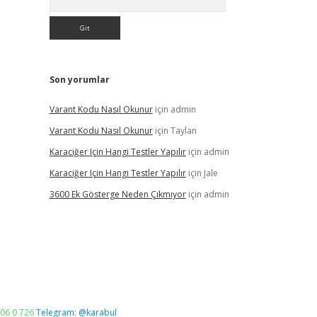
Son yorumlar
Varant Kodu Nasıl Okunur
için
admin
Varant Kodu Nasıl Okunur
için
Taylan
Karaciğer Için Hangi Testler Yapılır
için
admin
Karaciğer Için Hangi Testler Yapılır
için
Jale
3600 Ek Gösterge Neden Çıkmıyor
için
admin
06 0 726
Telegram: @karabul