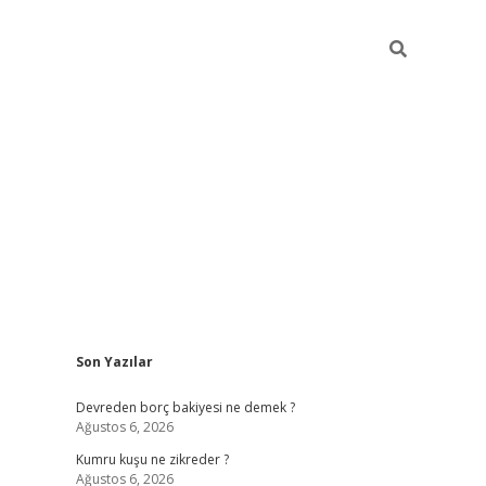
Sidebar
Son Yazılar
betci
Devreden borç bakiyesi ne demek ?
Ağustos 6, 2026
Kumru kuşu ne zikreder ?
Ağustos 6, 2026