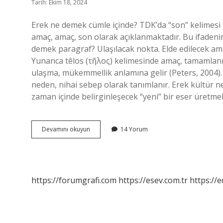
Tarih: Ekim 18, 2024
Erek ne demek cümle içinde? TDK’da “son” kelimesi bi
amaç, amaç, son olarak açıklanmaktadır. Bu ifadenin 
demek paragraf? Ulaşılacak nokta. Elde edilecek ama
Yunanca têlos (τῆλος) kelimesinde amaç, tamamla
ulaşma, mükemmellik anlamına gelir (Peters, 2004). 
neden, nihai sebep olarak tanımlanır. Erek kültür ne
zaman içinde belirginleşecek “yeni” bir eser üretm
Erek
Devamını okuyun
14 Yorum
Ne
Demek
Edebiyat
https://forumgrafi.com
https://esev.com.tr
https://