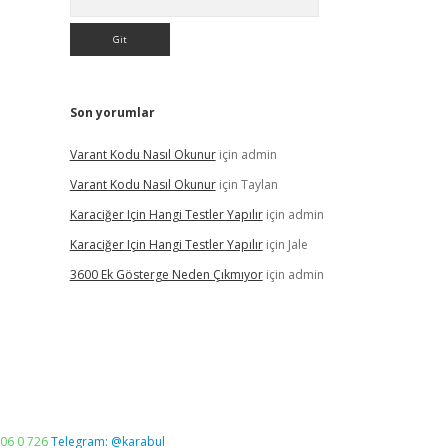
Son yorumlar
Varant Kodu Nasıl Okunur
için
admin
Varant Kodu Nasıl Okunur
için
Taylan
Karaciğer Için Hangi Testler Yapılır
için
admin
Karaciğer Için Hangi Testler Yapılır
için
Jale
3600 Ek Gösterge Neden Çıkmıyor
için
admin
06 0 726
Telegram: @karabul