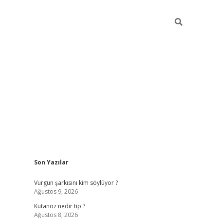
Sidebar
Son Yazılar
betci
Vurgun şarkısını kim söylüyor ?
Ağustos 9, 2026
Kutanöz nedir tip ?
Ağustos 8, 2026