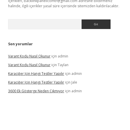
içerikleri,
backlinkpanelicomtr@gmail.com
adresine bildirmeniz
halinde, ilgili içerikler yasal süre içerisinde sitemizden kaldırılacaktır.
Arama
Son yorumlar
Varant Kodu Nasıl Okunur
için
admin
Varant Kodu Nasıl Okunur
için
Taylan
Karaciğer Için Hangi Testler Yapılır
için
admin
Karaciğer Için Hangi Testler Yapılır
için
Jale
3600 Ek Gösterge Neden Çıkmıyor
için
admin