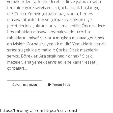
yemeklerden farklıdır. Ücretsizdir ve yalnızca şefin
tercihine göre servis edilir. Çorba sıcak başlangıç
mı? Çorba. Yemek çorba ile başlıyorsa, herkes
masaya oturduktan ve çorba sıcak olsun diye
peçetelerini açtıktan sonra servis edilir. Önce sadece
boş tabakları masaya koymak ve dolu çorba
tabaklarını misafirler oturmuşken masaya getirmek
en iyisidir. Çorba ara yemek midir? Yemeklerin servis
sırası şu şekilde olmalıdır: Çorba. Sıcak mezelerin
servisi. Börekler. Ara sıcak nedir örnek? Sıcak
mezeler, ana yemek servis edilene kadar lezzetli
çorbaları…
Çorba
Devamını okuyun
Yorum Bırak
Ara
Sıcak
Mıdır
https://forumgrafi.com
https://esev.com.tr