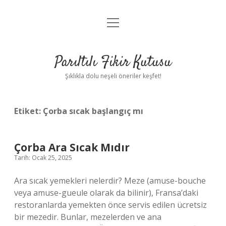
menüyü
Anasayfa
aç
Gizlilik Politikası
Parıltılı Fikir Kutusu
Yasal Uyarı
Şıklıkla dolu neşeli öneriler keşfet!
Hakkımızda
Etiket:
Çorba sıcak başlangıç mı
Çorba Ara Sıcak Mıdır
Tarih: Ocak 25, 2025
Ara sıcak yemekleri nelerdir? Meze (amuse-bouche
veya amuse-gueule olarak da bilinir), Fransa’daki
restoranlarda yemekten önce servis edilen ücretsiz
bir mezedir. Bunlar, mezelerden ve ana