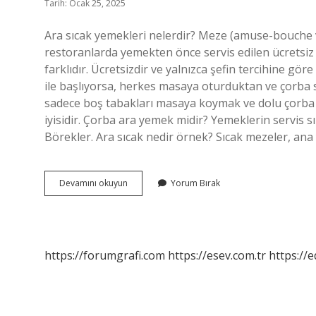
Tarih: Ocak 25, 2025
Ara sıcak yemekleri nelerdir? Meze (amuse-bouche v
restoranlarda yemekten önce servis edilen ücretsi
farklıdır. Ücretsizdir ve yalnızca şefin tercihine gö
ile başlıyorsa, herkes masaya oturduktan ve çorba sı
sadece boş tabakları masaya koymak ve dolu çorba
iyisidir. Çorba ara yemek midir? Yemeklerin servis sır
Börekler. Ara sıcak nedir örnek? Sıcak mezeler, ana 
Çorba
Devamını okuyun
Yorum Bırak
Ara
Sıcak
Mıdır
https://forumgrafi.com
https://esev.com.tr
https://