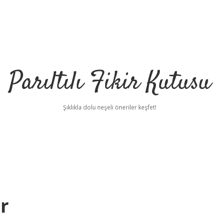
Parıltılı Fikir Kutusu
Şıklıkla dolu neşeli öneriler keşfet!
r