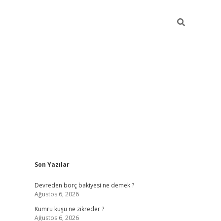
Sidebar
Son Yazılar
betci
Devreden borç bakiyesi ne demek ?
Ağustos 6, 2026
Kumru kuşu ne zikreder ?
Ağustos 6, 2026