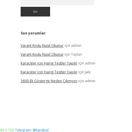
Son yorumlar
Varant Kodu Nasıl Okunur
için
admin
Varant Kodu Nasıl Okunur
için
Taylan
Karaciğer Için Hangi Testler Yapılır
için
admin
Karaciğer Için Hangi Testler Yapılır
için
Jale
3600 Ek Gösterge Neden Çıkmıyor
için
admin
06 0 726
Telegram: @karabul