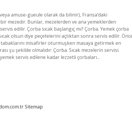
eya amuse-gueule olarak da bilinir), Fransa’daki
z bir mezedir. Bunlar, mezelerden ve ana yemeklerden
re servis edilir. Çorba sıcak başlangıç mı? Çorba. Yemek çorba
cak olsun diye peçetelerini açtıktan sonra servis edilir. Önc
 tabaklarını misafirler oturmuşken masaya getirmek en
ası şu şekilde olmalıdır: Çorba. Sıcak mezelerin servisi.
yemek servis edilene kadar lezzetli çorbaları…
edom.com.tr
Sitemap