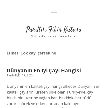
menüyü
Anasayfa
aç
Gizlilik Politikası
Parıltılı Fikir Kutusu
Yasal Uyarı
Şıklıkla dolu neşeli öneriler keşfet!
Hakkımızda
Etiket:
Çok çay içersek ne
Dünyanın En Iyi Çayı Hangisi
Tarih: Eylül 17, 2024
Dünyanın en kaliteli çayı hangi ülkede? Dünyanın en
kaliteli çaylarını üreten ülke olan Türkiye’de, çay
bitkisinin üzerine yağan kar, bitkideki her türlü
zararlı böcek ve etkeni ortadan kaldırıyor.