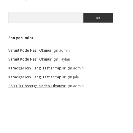
Arama
Son yorumlar
Varant Kodu Nasıl Okunur
için
admin
Varant Kodu Nasıl Okunur
için
Taylan
Karaciğer Için Hangi Testler Yapılır
için
admin
Karaciğer Için Hangi Testler Yapılır
için
Jale
3600 Ek Gösterge Neden Çıkmıyor
için
admin
etci