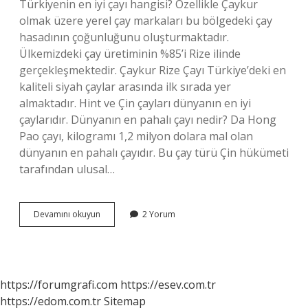
Türkiyenin en iyi çayı hangisi? Özellikle Çaykur
olmak üzere yerel çay markaları bu bölgedeki çay
hasadının çoğunluğunu oluşturmaktadır.
Ülkemizdeki çay üretiminin %85’i Rize ilinde
gerçekleşmektedir. Çaykur Rize Çayı Türkiye’deki en
kaliteli siyah çaylar arasında ilk sırada yer
almaktadır. Hint ve Çin çayları dünyanın en iyi
çaylarıdır. Dünyanın en pahalı çayı nedir? Da Hong
Pao çayı, kilogramı 1,2 milyon dolara mal olan
dünyanın en pahalı çayıdır. Bu çay türü Çin hükümeti
tarafından ulusal…
Dünyanın
Devamını okuyun
2 Yorum
En
Iyi
Çayı
Hangisi
https://forumgrafi.com
https://esev.com.tr
https://edom.com.tr
Sitemap