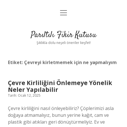
menüyü
Anasayfa
aç
Gizlilik Politikası
Parıltılı Fikir Kutusu
Yasal Uyarı
Şıklıkla dolu neşeli öneriler keşfet!
Hakkımızda
Etiket:
Çevreyi kirletmemek için ne yapmalıyım
Çevre Kirliliğini Önlemeye Yönelik
Neler Yapılabilir
Tarih: Ocak 12, 2025
Çevre kirliliğini nasıl önleyebiliriz? Çöplerimizi asla
doğaya atmamalıyız, bunun yerine kağıt, cam ve
plastik gibi atıkları geri dönüştürmeliyiz. Ev ve