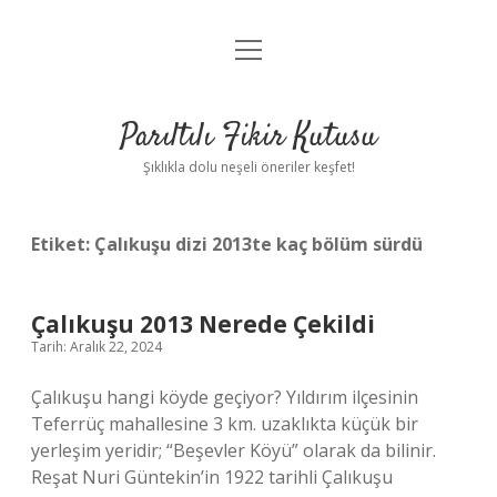
menüyü
Anasayfa
aç
Gizlilik Politikası
Parıltılı Fikir Kutusu
Yasal Uyarı
Şıklıkla dolu neşeli öneriler keşfet!
Hakkımızda
Etiket:
Çalıkuşu dizi 2013te kaç bölüm sürdü
Çalıkuşu 2013 Nerede Çekildi
Tarih: Aralık 22, 2024
Çalıkuşu hangi köyde geçiyor? Yıldırım ilçesinin
Teferrüç mahallesine 3 km. uzaklıkta küçük bir
yerleşim yeridir; “Beşevler Köyü” olarak da bilinir.
Reşat Nuri Güntekin’in 1922 tarihli Çalıkuşu