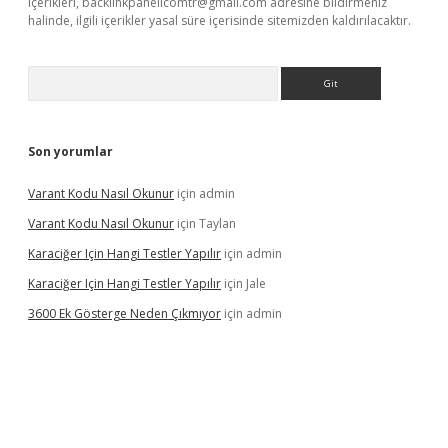
içerikleri,
backlinkpanelicomtr@gmail.com
adresine bildirmeniz
halinde, ilgili içerikler yasal süre içerisinde sitemizden kaldırılacaktır.
Arama
Son yorumlar
Varant Kodu Nasıl Okunur
için
admin
Varant Kodu Nasıl Okunur
için
Taylan
Karaciğer Için Hangi Testler Yapılır
için
admin
Karaciğer Için Hangi Testler Yapılır
için
Jale
3600 Ek Gösterge Neden Çıkmıyor
için
admin