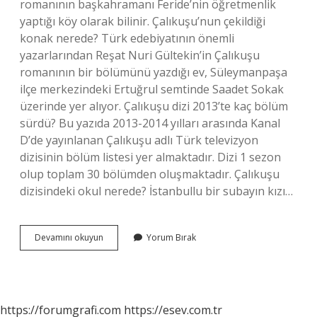
romanının başkahramanı Feride’nin öğretmenlik
yaptığı köy olarak bilinir. Çalıkuşu’nun çekildiği
konak nerede? Türk edebiyatının önemli
yazarlarından Reşat Nuri Gültekin’in Çalıkuşu
romanının bir bölümünü yazdığı ev, Süleymanpaşa
ilçe merkezindeki Ertuğrul semtinde Saadet Sokak
üzerinde yer alıyor. Çalıkuşu dizi 2013’te kaç bölüm
sürdü? Bu yazıda 2013-2014 yılları arasında Kanal
D’de yayınlanan Çalıkuşu adlı Türk televizyon
dizisinin bölüm listesi yer almaktadır. Dizi 1 sezon
olup toplam 30 bölümden oluşmaktadır. Çalıkuşu
dizisindeki okul nerede? İstanbullu bir subayın kızı…
Çalıkuşu
Devamını okuyun
Yorum Bırak
2013
Nerede
Çekildi
https://forumgrafi.com
https://esev.com.tr