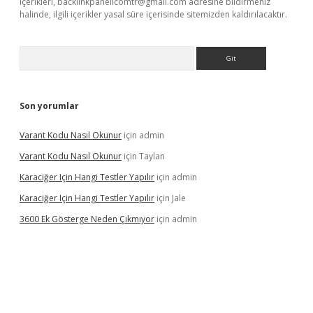
içerikleri,
backlinkpanelicomtr@gmail.com
adresine bildirmeniz
halinde, ilgili içerikler yasal süre içerisinde sitemizden kaldırılacaktır.
Arama
Son yorumlar
Varant Kodu Nasıl Okunur
için
admin
Varant Kodu Nasıl Okunur
için
Taylan
Karaciğer Için Hangi Testler Yapılır
için
admin
Karaciğer Için Hangi Testler Yapılır
için
Jale
3600 Ek Gösterge Neden Çıkmıyor
için
admin