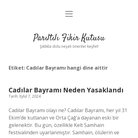
menüyü
Anasayfa
aç
Gizlilik Politikası
Parıltılı Fikir Kutusu
Yasal Uyarı
Şıklıkla dolu neşeli öneriler keşfet!
Hakkımızda
Etiket:
Cadılar Bayramı hangi dine aittir
Cadılar Bayramı Neden Yasaklandı
Tarih: Eylül 7, 2024
Cadılar Bayramı olayı ne? Cadılar Bayramı, her yıl 31
Ekim’de kutlanan ve Orta Çağ’a dayanan eski bir
gelenektir. Bu gün, özellikle Kelt Samhain
festivalinden uyarlanmıştır. Samhain, ölülerin ve