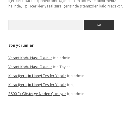
içerikleri,
backlinkpanelicomtr@gmail.com
adresine bildirmeniz
halinde, ilgili içerikler yasal süre içerisinde sitemizden kaldırılacaktır.
Arama
Son yorumlar
Varant Kodu Nasıl Okunur
için
admin
Varant Kodu Nasıl Okunur
için
Taylan
Karaciğer Için Hangi Testler Yapılır
için
admin
Karaciğer Için Hangi Testler Yapılır
için
Jale
3600 Ek Gösterge Neden Çıkmıyor
için
admin