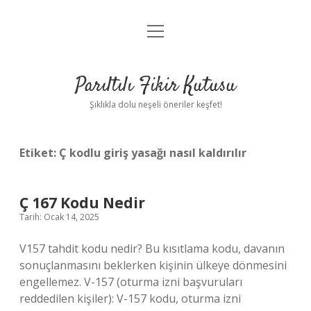
menüyü
Anasayfa
aç
Gizlilik Politikası
Parıltılı Fikir Kutusu
Yasal Uyarı
Şıklıkla dolu neşeli öneriler keşfet!
Hakkımızda
Etiket:
Ç kodlu giriş yasağı nasıl kaldırılır
Ç 167 Kodu Nedir
Tarih: Ocak 14, 2025
V157 tahdit kodu nedir? Bu kısıtlama kodu, davanın
sonuçlanmasını beklerken kişinin ülkeye dönmesini
engellemez. V-157 (oturma izni başvuruları
reddedilen kişiler): V-157 kodu, oturma izni