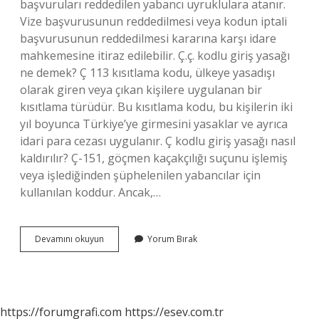
başvuruları reddedilen yabancı uyruklulara atanır.
Vize başvurusunun reddedilmesi veya kodun iptali
başvurusunun reddedilmesi kararına karşı idare
mahkemesine itiraz edilebilir. Ç.ç. kodlu giriş yasağı
ne demek? Ç 113 kısıtlama kodu, ülkeye yasadışı
olarak giren veya çıkan kişilere uygulanan bir
kısıtlama türüdür. Bu kısıtlama kodu, bu kişilerin iki
yıl boyunca Türkiye’ye girmesini yasaklar ve ayrıca
idari para cezası uygulanır. Ç kodlu giriş yasağı nasıl
kaldırılır? Ç-151, göçmen kaçakçılığı suçunu işlemiş
veya işlediğinden şüphelenilen yabancılar için
kullanılan koddur. Ancak,…
Ç
Devamını okuyun
Yorum Bırak
167
Kodu
Nedir
https://forumgrafi.com
https://esev.com.tr