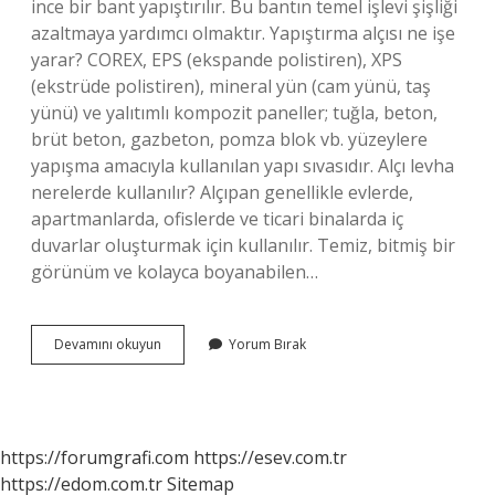
ince bir bant yapıştırılır. Bu bantın temel işlevi şişliği
azaltmaya yardımcı olmaktır. Yapıştırma alçısı ne işe
yarar? COREX, EPS (ekspande polistiren), XPS
(ekstrüde polistiren), mineral yün (cam yünü, taş
yünü) ve yalıtımlı kompozit paneller; tuğla, beton,
brüt beton, gazbeton, pomza blok vb. yüzeylere
yapışma amacıyla kullanılan yapı sıvasıdır. Alçı levha
nerelerde kullanılır? Alçıpan genellikle evlerde,
apartmanlarda, ofislerde ve ticari binalarda iç
duvarlar oluşturmak için kullanılır. Temiz, bitmiş bir
görünüm ve kolayca boyanabilen…
Alçı
Devamını okuyun
Yorum Bırak
Bandı
Ne
Işe
Yarar
https://forumgrafi.com
https://esev.com.tr
https://edom.com.tr
Sitemap