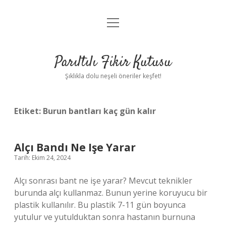
menüyü
Anasayfa
aç
Gizlilik Politikası
Parıltılı Fikir Kutusu
Yasal Uyarı
Şıklıkla dolu neşeli öneriler keşfet!
Hakkımızda
Etiket:
Burun bantları kaç gün kalır
Alçı Bandı Ne Işe Yarar
Tarih: Ekim 24, 2024
Alçı sonrası bant ne işe yarar? Mevcut teknikler
burunda alçı kullanmaz. Bunun yerine koruyucu bir
plastik kullanılır. Bu plastik 7-11 gün boyunca
yutulur ve yutulduktan sonra hastanın burnuna