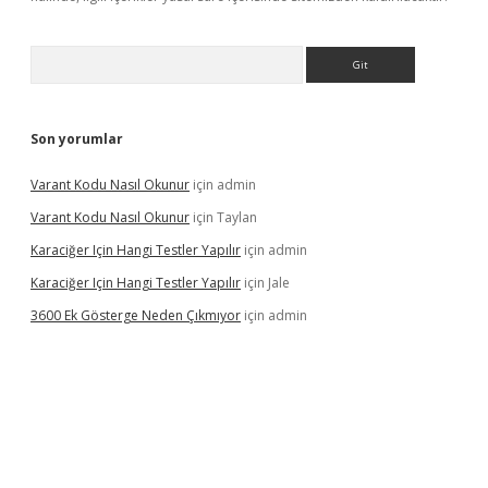
Arama
Son yorumlar
Varant Kodu Nasıl Okunur
için
admin
Varant Kodu Nasıl Okunur
için
Taylan
Karaciğer Için Hangi Testler Yapılır
için
admin
Karaciğer Için Hangi Testler Yapılır
için
Jale
3600 Ek Gösterge Neden Çıkmıyor
için
admin
etci