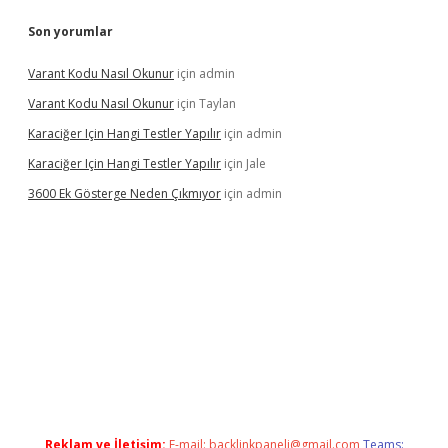
Son yorumlar
Varant Kodu Nasıl Okunur
için
admin
Varant Kodu Nasıl Okunur
için
Taylan
Karaciğer Için Hangi Testler Yapılır
için
admin
Karaciğer Için Hangi Testler Yapılır
için
Jale
3600 Ek Gösterge Neden Çıkmıyor
için
admin
tci
Reklam ve İletişim:
E-mail:
backlinkpaneli@gmail.com
Teams: