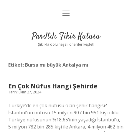
menüyü
Anasayfa
aç
Gizlilik Politikası
Parıltılı Fikir Kutusu
Yasal Uyarı
Şıklıkla dolu neşeli öneriler keşfet!
Hakkımızda
Etiket:
Bursa mı büyük Antalya mı
En Çok Nüfus Hangi Şehirde
Tarih: Ekim 27, 2024
Türkiye’de en çok nüfusu olan şehir hangisi?
İstanbul’un nüfusu 15 milyon 907 bin 951 kişi oldu.
Türkiye nüfusunun %18,65’inin yaşadığı İstanbul’u,
5 milyon 782 bin 285 kişi ile Ankara, 4 milyon 462 bin