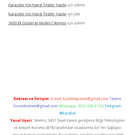
Karaciğer Için Hangi Testler Yapılır
için
admin
Karaciğer Için Hangi Testler Yapılır
için
Jale
3600 Ek Gösterge Neden Çıkmıyor
için
admin
ci
Reklam ve İletişim:
E-mail:
backlinkpaneli@gmail.com
Teams:
forumhizmeti@gmail.com
Whatsapp: 0262 606 0 726
Telegram:
@karabul
Yasal Uyarı:
Sitemiz, 5651 Sayılı Kanun gereğince Bilgi Teknolojileri
ve İletişim Kurumu (BTK) tarafından onaylanmış bir Yer Sağlayıcı
olarak hizmet vermektedir. Bu nedenle, sitedeki içerikleri proaktif