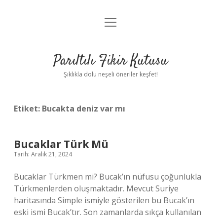
menüyü
Anasayfa
aç
Gizlilik Politikası
Parıltılı Fikir Kutusu
Yasal Uyarı
Şıklıkla dolu neşeli öneriler keşfet!
Hakkımızda
Etiket:
Bucakta deniz var mı
Bucaklar Türk Mü
Tarih: Aralık 21, 2024
Bucaklar Türkmen mi? Bucak’ın nüfusu çoğunlukla
Türkmenlerden oluşmaktadır. Mevcut Suriye
haritasında Simple ismiyle gösterilen bu Bucak’ın
eski ismi Bucak’tır. Son zamanlarda sıkça kullanılan