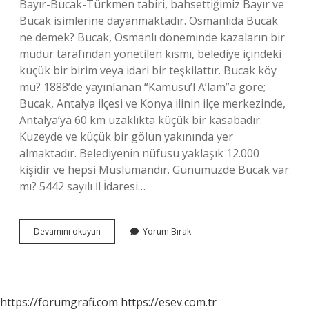
Bayır-Bucak-Türkmen tabiri, bahsettiğimiz Bayır ve
Bucak isimlerine dayanmaktadır. Osmanlıda Bucak
ne demek? Bucak, Osmanlı döneminde kazaların bir
müdür tarafından yönetilen kısmı, belediye içindeki
küçük bir birim veya idari bir teşkilattır. Bucak köy
mü? 1888’de yayınlanan “Kamusu’l A’lam”a göre;
Bucak, Antalya ilçesi ve Konya ilinin ilçe merkezinde,
Antalya’ya 60 km uzaklıkta küçük bir kasabadır.
Kuzeyde ve küçük bir gölün yakınında yer
almaktadır. Belediyenin nüfusu yaklaşık 12.000
kişidir ve hepsi Müslümandır. Günümüzde Bucak var
mı? 5442 sayılı İl İdaresi…
Bucaklar
Devamını okuyun
Yorum Bırak
Türk
Mü
https://forumgrafi.com
https://esev.com.tr