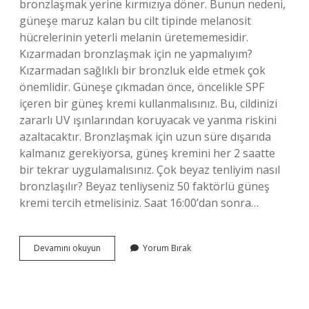
bronzlaşmak yerine kırmızıya döner. Bunun nedeni,
güneşe maruz kalan bu cilt tipinde melanosit
hücrelerinin yeterli melanin üretememesidir.
Kızarmadan bronzlaşmak için ne yapmalıyım?
Kızarmadan sağlıklı bir bronzluk elde etmek çok
önemlidir. Güneşe çıkmadan önce, öncelikle SPF
içeren bir güneş kremi kullanmalısınız. Bu, cildinizi
zararlı UV ışınlarından koruyacak ve yanma riskini
azaltacaktır. Bronzlaşmak için uzun süre dışarıda
kalmanız gerekiyorsa, güneş kremini her 2 saatte
bir tekrar uygulamalısınız. Çok beyaz tenliyim nasıl
bronzlaşılır? Beyaz tenliyseniz 50 faktörlü güneş
kremi tercih etmelisiniz. Saat 16:00’dan sonra…
Beyaz
Devamını okuyun
Yorum Bırak
Tenliler
Kızarmadan
Nasıl
Bronzlaşır