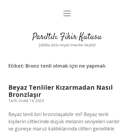
menüyü
Anasayfa
aç
Gizlilik Politikası
Parıltılı Fikir Kutusu
Yasal Uyarı
Şıklıkla dolu neşeli öneriler keşfet!
Hakkımızda
Etiket:
Bronz tenli olmak için ne yapmalı
Beyaz Tenliler Kızarmadan Nasıl
Bronzlaşır
Tarih: Aralık 14, 2024
Beyaz tenli biri bronzlaşabilir mi? Beyaz tenli
kişilerin ciltlerinde düşük melanin seviyeleri vardır
ve güneşe maruz kaldıklarında ciltleri genellikle