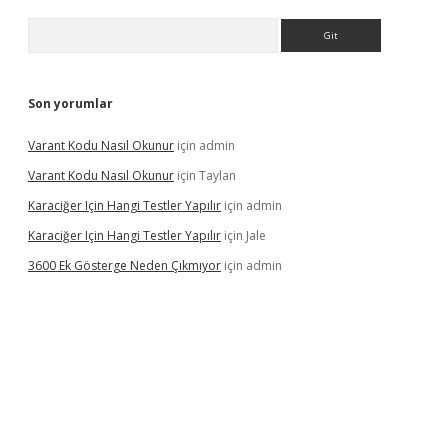
Arama
Son yorumlar
Varant Kodu Nasıl Okunur
için
admin
Varant Kodu Nasıl Okunur
için
Taylan
Karaciğer Için Hangi Testler Yapılır
için
admin
Karaciğer Için Hangi Testler Yapılır
için
Jale
3600 Ek Gösterge Neden Çıkmıyor
için
admin
tci