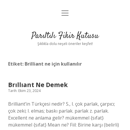
menüyü
Anasayfa
aç
Gizlilik Politikası
Parıltılı Fikir Kutusu
Yasal Uyarı
Şıklıkla dolu neşeli öneriler keşfet!
Hakkımızda
Etiket:
Brilliant ne için kullanılır
Brıllıant Ne Demek
Tarih: Ekim 23, 2024
Brilliant’in Türkçesi nedir? S., I. çok parlak, çarpıcı;
çok zeki; I. elmas; baskı parlak. parlak z. parlak.
Excellent ne anlama gelir? mükemmel {sıfat}
mükemmel {sıfat} Mean ne? Fiil: Birine karşı (belirli)