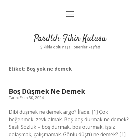
menüyü
Anasayfa
aç
Gizlilik Politikası
Parıltılı Fikir Kutusu
Yasal Uyarı
Şıklıkla dolu neşeli öneriler keşfet!
Hakkımızda
Etiket:
Boş yok ne demek
Boş Düşmek Ne Demek
Tarih: Ekim 30, 2024
Dibi düşmek ne demek argo? İfade. [1] Çok
beğenmek, zevk almak. Boş boş durmak ne demek?
Sesli Sözlük – boş durmak, boş oturmak, işsiz
dolaşmak, çalışmamak. Gönlü düştü ne demek? [1]