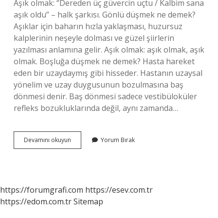
Aşık olmak: “Dereden üç güvercin uçtu / Kalbim sana
aşık oldu” – halk şarkısı. Gönlü düşmek ne demek?
Aşıklar için baharın hızla yaklaşması, huzursuz
kalplerinin neşeyle dolması ve güzel şiirlerin
yazılması anlamına gelir. Aşık olmak: aşık olmak, aşık
olmak. Boşluğa düşmek ne demek? Hasta hareket
eden bir uzaydaymış gibi hisseder. Hastanın uzaysal
yönelim ve uzay duygusunun bozulmasına baş
dönmesi denir. Baş dönmesi sadece vestibüloküler
refleks bozukluklarında değil, aynı zamanda…
Boş
Devamını okuyun
Yorum Bırak
Düşmek
Ne
Demek
https://forumgrafi.com
https://esev.com.tr
https://edom.com.tr
Sitemap