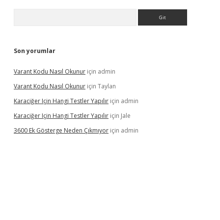
Arama
Son yorumlar
Varant Kodu Nasıl Okunur
için
admin
Varant Kodu Nasıl Okunur
için
Taylan
Karaciğer Için Hangi Testler Yapılır
için
admin
Karaciğer Için Hangi Testler Yapılır
için
Jale
3600 Ek Gösterge Neden Çıkmıyor
için
admin
etci