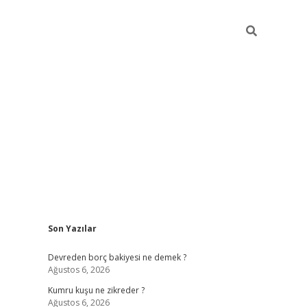
Sidebar
Son Yazılar
betci
Devreden borç bakiyesi ne demek ?
Ağustos 6, 2026
Kumru kuşu ne zikreder ?
Ağustos 6, 2026