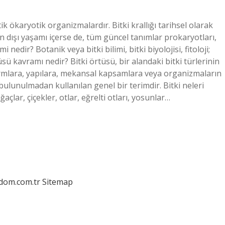
tik ökaryotik organizmalardır. Bitki krallığı tarihsel olarak
 dışı yaşamı içerse de, tüm güncel tanımlar prokaryotları,
i nedir? Botanik veya bitki bilimi, bitki biyolojisi, fitoloji;
rtüsü kavramı nedir? Bitki örtüsü, bir alandaki bitki türlerinin
formlara, yapılara, mekansal kapsamlara veya organizmaların
a bulunulmadan kullanılan genel bir terimdir. Bitki neleri
açlar, çiçekler, otlar, eğrelti otları, yosunlar…
edom.com.tr
Sitemap