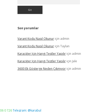
Son yorumlar
Varant Kodu Nasıl Okunur
için
admin
Varant Kodu Nasıl Okunur
için
Taylan
Karaciğer Için Hangi Testler Yapılır
için
admin
Karaciğer Için Hangi Testler Yapılır
için
Jale
3600 Ek Gösterge Neden Çıkmıyor
için
admin
06 0 726
Telegram: @karabul