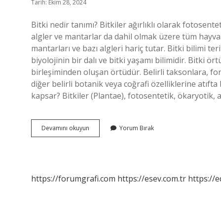
Tarih: Ekim 28, 2024
Bitki nedir tanımı? Bitkiler ağırlıklı olarak fotosente
algler ve mantarlar da dahil olmak üzere tüm hayvan
mantarları ve bazı algleri hariç tutar. Bitki bilimi terim
biyolojinin bir dalı ve bitki yaşamı bilimidir. Bitki ö
birleşiminden oluşan örtüdür. Belirli taksonlara, 
diğer belirli botanik veya coğrafi özelliklerine atıft
kapsar? Bitkiler (Plantae), fotosentetik, ökaryotik, ağ
Bitki
Devamını okuyun
Yorum Bırak
Kavramı
Nedir
https://forumgrafi.com
https://esev.com.tr
https://