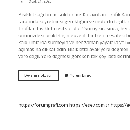
Tarih: Ocak 21, 2025
Bisiklet sağdan mı soldan mı? Karayolları Trafik Kan
tarafında seyretmesi gerektiğini ve motorlu taşıtla
Trafikte bisiklet nasıl sürülür? Sürüş sırasında, he
önünüzdeki bisiklet için güvenli bir fren mesafesi bı
kaldırımlarda sürmeyin ve her zaman yayalara yol ve
açılmasına dikkat edin. Bisiklette ayak yere değmel
yere değil. Yere değmesi gereken tek şey lastiklerini
Bisiklet
Devamını okuyun
Yorum Bırak
Hangi
Yönde
Sürülür
https://forumgrafi.com
https://esev.com.tr
https://