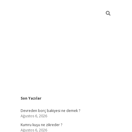
Sidebar
Son Yazılar
betci
Devreden borç bakiyesi ne demek ?
Ağustos 6, 2026
Kumru kuşu ne zikreder ?
Ağustos 6, 2026