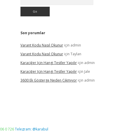
Son yorumlar
Varant Kodu Nasıl Okunur
için
admin
Varant Kodu Nasıl Okunur
için
Taylan
Karaciğer Için Hangi Testler Yapılır
için
admin
Karaciğer Için Hangi Testler Yapılır
için
Jale
3600 Ek Gösterge Neden Çıkmıyor
için
admin
06 0 726
Telegram: @karabul