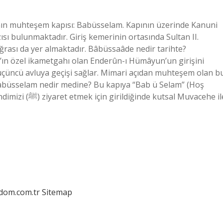
nın muhteşem kapısı: Babüsselam. Kapının üzerinde Kanuni
sı bulunmaktadır. Giriş kemerinin ortasında Sultan II.
sı da yer almaktadır. Bâbüssaâde nedir tarihte?
’ın özel ikametgahı olan Enderûn-ı Hümâyun’un girişini
n üçüncü avluya geçişi sağlar. Mimari açıdan muhteşem olan b
 Babüsselam nedir medine? Bu kapıya “Bab ü Selam” (Hoş
al Muvacehe ile
edom.com.tr
Sitemap