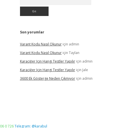
Son yorumlar
Varant Kodu Nasıl Okunur
için
admin
Varant Kodu Nasıl Okunur
için
Taylan
Karaciğer Için Hangi Testler Yapılır
için
admin
Karaciğer Için Hangi Testler Yapılır
için
Jale
3600 Ek Gösterge Neden Çıkmıyor
için
admin
06 0 726
Telegram: @karabul