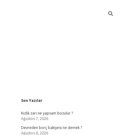
Sidebar
Son Yazılar
betci
Kızlık zarı ne yapsam bozulur ?
Ağustos 7, 2026
Devreden borç bakiyesi ne demek ?
Ağustos 6, 2026