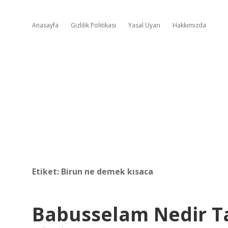
Anasayfa
Gizlilik Politikası
Yasal Uyarı
Hakkımızda
Etiket:
Birun ne demek kısaca
Babusselam Nedir T