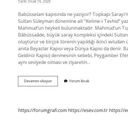
Tarih: Ocak 15, 2025
Babüsselam kapısında ne yazıyor? Topkapı Sarayı’
Sultan Süleyman dönemine ait “Kelime-i Tevhid” yazı
Mahmud’un heykeli bulunmaktadır. Mahmud’un Tuğra
Bâbüssaâde, büyük saray kompleksi içindeki Sultan
oluşturur ve birçok törenin yapıldığı ikinci avluda
anıta Beyazlar Kapısı veya Dünya Kapısı da denir.
Geldiniz Kapısı) denmesinin sebebi, Peygamber Efendimizi (ﷺ) ziyaret etmek için girildiğinde kuts
aynı seviyede olması ve ziyaretin…
Babusselam
Devamını okuyun
Yorum Bırak
Nedir
Tarih
https://forumgrafi.com
https://esev.com.tr
https://