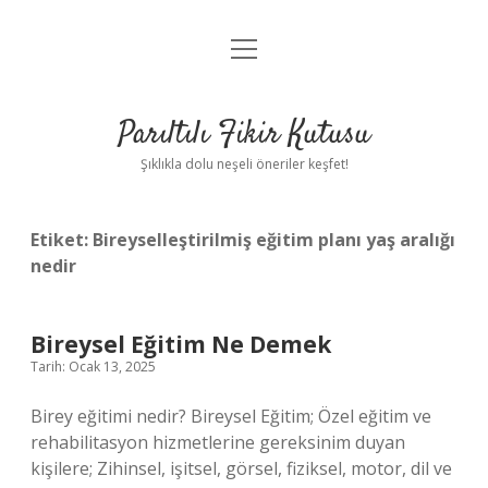
menüyü
Anasayfa
aç
Gizlilik Politikası
Parıltılı Fikir Kutusu
Yasal Uyarı
Şıklıkla dolu neşeli öneriler keşfet!
Hakkımızda
Etiket:
Bireyselleştirilmiş eğitim planı yaş aralığı
nedir
Bireysel Eğitim Ne Demek
Tarih: Ocak 13, 2025
Birey eğitimi nedir? Bireysel Eğitim; Özel eğitim ve
rehabilitasyon hizmetlerine gereksinim duyan
kişilere; Zihinsel, işitsel, görsel, fiziksel, motor, dil ve