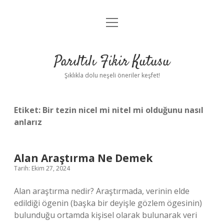
menüyü
Anasayfa
aç
Gizlilik Politikası
Parıltılı Fikir Kutusu
Yasal Uyarı
Şıklıkla dolu neşeli öneriler keşfet!
Hakkımızda
Etiket:
Bir tezin nicel mi nitel mi olduğunu nasıl
anlarız
Alan Araştırma Ne Demek
Tarih: Ekim 27, 2024
Alan araştırma nedir? Araştırmada, verinin elde
edildiği ögenin (başka bir deyişle gözlem ögesinin)
bulunduğu ortamda kişisel olarak bulunarak veri