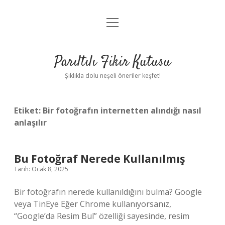
menüyü
Anasayfa
aç
Gizlilik Politikası
Parıltılı Fikir Kutusu
Yasal Uyarı
Şıklıkla dolu neşeli öneriler keşfet!
Hakkımızda
Etiket:
Bir fotoğrafın internetten alındığı nasıl
anlaşılır
Bu Fotoğraf Nerede Kullanılmış
Tarih: Ocak 8, 2025
Bir fotoğrafın nerede kullanıldığını bulma? Google
veya TinEye Eğer Chrome kullanıyorsanız,
“Google’da Resim Bul” özelliği sayesinde, resim