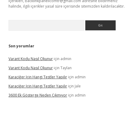
içerikleri,
backlinkpanelicomtr@gmail.com
adresine bildirmeniz
halinde, ilgili içerikler yasal süre içerisinde sitemizden kaldırılacaktır.
Arama
Son yorumlar
Varant Kodu Nasıl Okunur
için
admin
Varant Kodu Nasıl Okunur
için
Taylan
Karaciğer Için Hangi Testler Yapılır
için
admin
Karaciğer Için Hangi Testler Yapılır
için
Jale
3600 Ek Gösterge Neden Çıkmıyor
için
admin