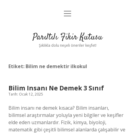
menüyü
Anasayfa
aç
Gizlilik Politikası
Parıltılı Fikir Kutusu
Yasal Uyarı
Şıklıkla dolu neşeli öneriler keşfet!
Hakkımızda
Etiket:
Bilim ne demektir ilkokul
Bilim Insanı Ne Demek 3 Sınıf
Tarih: Ocak 12, 2025
Bilim insanı ne demek kısaca? Bilim insanları,
bilimsel araştırmalar yoluyla yeni bilgiler ve keşifler
elde eden uzmanlardır. Fizik, kimya, biyoloji,
matematik gibi çeşitli bilimsel alanlarda çalışabilir ve