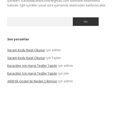
içerikleri,
backlinkpanelicomtr@gmail.com
adresine bildirmeniz
halinde, ilgili içerikler yasal süre içerisinde sitemizden kaldırılacaktır.
Arama
Son yorumlar
Varant Kodu Nasıl Okunur
için
admin
Varant Kodu Nasıl Okunur
için
Taylan
Karaciğer Için Hangi Testler Yapılır
için
admin
Karaciğer Için Hangi Testler Yapılır
için
Jale
3600 Ek Gösterge Neden Çıkmıyor
için
admin