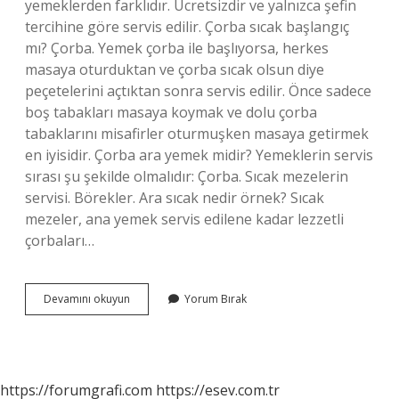
yemeklerden farklıdır. Ücretsizdir ve yalnızca şefin
tercihine göre servis edilir. Çorba sıcak başlangıç
mı? Çorba. Yemek çorba ile başlıyorsa, herkes
masaya oturduktan ve çorba sıcak olsun diye
peçetelerini açtıktan sonra servis edilir. Önce sadece
boş tabakları masaya koymak ve dolu çorba
tabaklarını misafirler oturmuşken masaya getirmek
en iyisidir. Çorba ara yemek midir? Yemeklerin servis
sırası şu şekilde olmalıdır: Çorba. Sıcak mezelerin
servisi. Börekler. Ara sıcak nedir örnek? Sıcak
mezeler, ana yemek servis edilene kadar lezzetli
çorbaları…
Çorba
Devamını okuyun
Yorum Bırak
Ara
Sıcak
Mıdır
https://forumgrafi.com
https://esev.com.tr