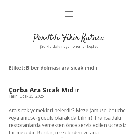
menüyü
Anasayfa
aç
Gizlilik Politikası
Parıltılı Fikir Kutusu
Yasal Uyarı
Şıklıkla dolu neşeli öneriler keşfet!
Hakkımızda
Etiket:
Biber dolması ara sıcak mıdır
Çorba Ara Sıcak Mıdır
Tarih: Ocak 25, 2025
Ara sıcak yemekleri nelerdir? Meze (amuse-bouche
veya amuse-gueule olarak da bilinir), Fransa’daki
restoranlarda yemekten önce servis edilen ücretsiz
bir mezedir. Bunlar, mezelerden ve ana