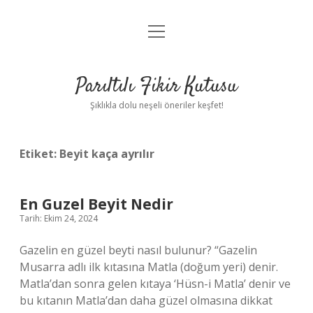
menüyü
Anasayfa
aç
Gizlilik Politikası
Parıltılı Fikir Kutusu
Yasal Uyarı
Şıklıkla dolu neşeli öneriler keşfet!
Hakkımızda
Etiket:
Beyit kaça ayrılır
En Guzel Beyit Nedir
Tarih: Ekim 24, 2024
Gazelin en güzel beyti nasıl bulunur? “Gazelin
Musarra adlı ilk kıtasına Matla (doğum yeri) denir.
Matla’dan sonra gelen kıtaya ‘Hüsn-i Matla’ denir ve
bu kıtanın Matla’dan daha güzel olmasına dikkat