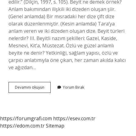
edilir.” (Dilçin, 1997, s. 105). Beyit ne demek örnek?
Anlam bakımından ilişkili iki dizeden oluşan şiir.
(Genel anlamda) Bir mısradaki her dize çift dize
olarak düzenlenmiştir. (Kesin anlamda) Tara’ya
anlam veren ve iki dizeden oluşan dize. Beyit türleri
nelerdir? III. Beyitli nazım şekilleri: Gazel, Kaside,
Mesnevi, Kit’a, Müstezat. Özlü ve güzel anlamlı
beyite ne denir? Yetkinliği, sağlam yapısı, özlü ve
çarpıcı anlatımıyla öne çıkan, her zaman akılda kalıcı
ve ağızdan…
En
Devamını okuyun
Yorum Bırak
Guzel
Beyit
Nedir
https://forumgrafi.com
https://esev.com.tr
https://edom.com.tr
Sitemap