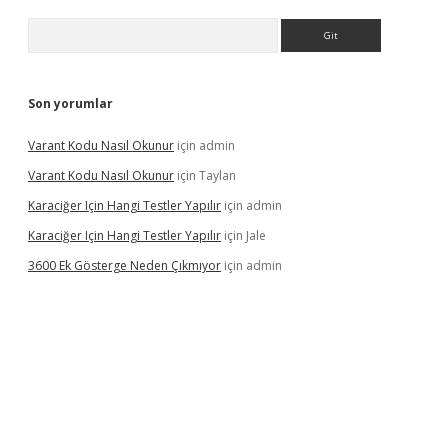
Arama
Son yorumlar
Varant Kodu Nasıl Okunur
için
admin
Varant Kodu Nasıl Okunur
için
Taylan
Karaciğer Için Hangi Testler Yapılır
için
admin
Karaciğer Için Hangi Testler Yapılır
için
Jale
3600 Ek Gösterge Neden Çıkmıyor
için
admin
etci