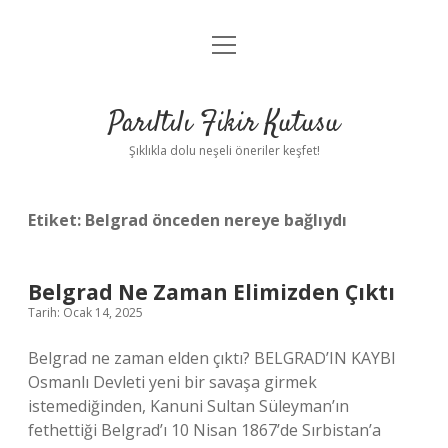
menüyü
Anasayfa
aç
Gizlilik Politikası
Parıltılı Fikir Kutusu
Yasal Uyarı
Şıklıkla dolu neşeli öneriler keşfet!
Hakkımızda
Etiket:
Belgrad önceden nereye bağlıydı
Belgrad Ne Zaman Elimizden Çıktı
Tarih: Ocak 14, 2025
Belgrad ne zaman elden çıktı? BELGRAD’IN KAYBI
Osmanlı Devleti yeni bir savaşa girmek
istemediğinden, Kanuni Sultan Süleyman’ın
fethettiği Belgrad’ı 10 Nisan 1867’de Sırbistan’a