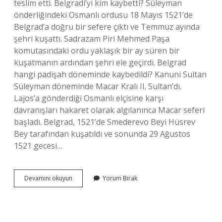
teslim etti. Belgradi’yi kim kaybetti? Süleyman
önderliğindeki Osmanlı ordusu 18 Mayıs 1521’de
Belgrad’a doğru bir sefere çıktı ve Temmuz ayında
şehri kuşattı. Sadrazam Piri Mehmed Paşa
komutasındaki ordu yaklaşık bir ay süren bir
kuşatmanın ardından şehri ele geçirdi. Belgrad
hangi padişah döneminde kaybedildi? Kanuni Sultan
Süleyman döneminde Macar Kralı II. Sultan’dı.
Lajos’a gönderdiği Osmanlı elçisine karşı
davranışları hakaret olarak algılanınca Macar seferi
başladı. Belgrad, 1521’de Smederevo Beyi Hüsrev
Bey tarafından kuşatıldı ve sonunda 29 Ağustos
1521 gecesi…
Belgrad
Devamını okuyun
Yorum Bırak
Ne
Zaman
Elimizden
Çıktı