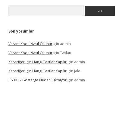
Arama
Son yorumlar
Varant Kodu Nasıl Okunur
için
admin
Varant Kodu Nasıl Okunur
için
Taylan
Karaciğer Için Hangi Testler Yapılır
için
admin
Karaciğer Için Hangi Testler Yapılır
için
Jale
3600 Ek Gösterge Neden Çıkmıyor
için
admin
etci