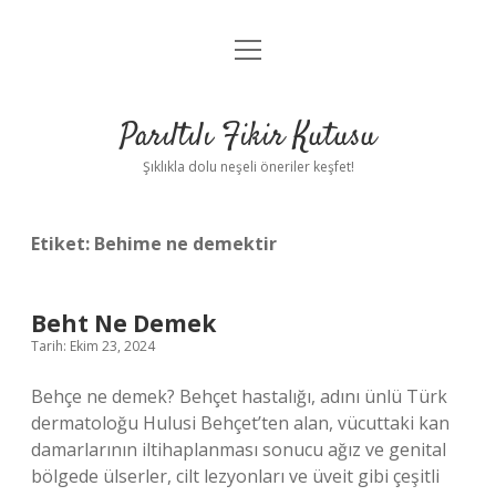
menüyü
Anasayfa
aç
Gizlilik Politikası
Parıltılı Fikir Kutusu
Yasal Uyarı
Şıklıkla dolu neşeli öneriler keşfet!
Hakkımızda
Etiket:
Behime ne demektir
Beht Ne Demek
Tarih: Ekim 23, 2024
Behçe ne demek? Behçet hastalığı, adını ünlü Türk
dermatoloğu Hulusi Behçet’ten alan, vücuttaki kan
damarlarının iltihaplanması sonucu ağız ve genital
bölgede ülserler, cilt lezyonları ve üveit gibi çeşitli