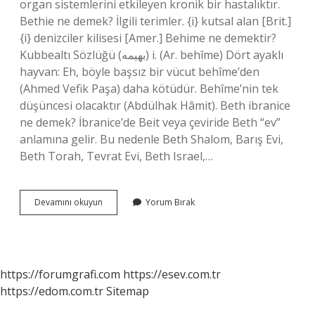
organ sistemlerini etkileyen kronik bir hastalıktır.
Bethie ne demek? İlgili terimler. {i} kutsal alan [Brit.]
{i} denizciler kilisesi [Amer.] Behime ne demektir?
Kubbealtı Sözlüğü (ﺑﻬﻴﻤﻪ) i. (Ar. behîme) Dört ayaklı
hayvan: Eh, böyle başsız bir vücut behîme’den
(Ahmed Vefik Paşa) daha kötüdür. Behîme’nin tek
düşüncesi olacaktır (Abdülhak Hâmit). Beth ibranice
ne demek? İbranice’de Beit veya çeviride Beth “ev”
anlamına gelir. Bu nedenle Beth Shalom, Barış Evi,
Beth Torah, Tevrat Evi, Beth Israel,…
Beht
Devamını okuyun
Yorum Bırak
Ne
Demek
https://forumgrafi.com
https://esev.com.tr
https://edom.com.tr
Sitemap