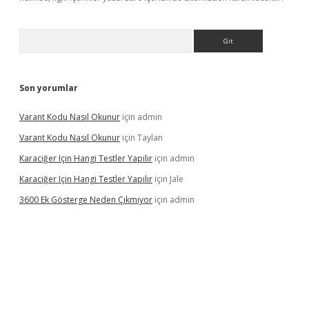
Arama
Son yorumlar
Varant Kodu Nasıl Okunur
için
admin
Varant Kodu Nasıl Okunur
için
Taylan
Karaciğer Için Hangi Testler Yapılır
için
admin
Karaciğer Için Hangi Testler Yapılır
için
Jale
3600 Ek Gösterge Neden Çıkmıyor
için
admin
etci