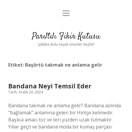
menüyü
Anasayfa
aç
Gizlilik Politikası
Parıltılı Fikir Kutusu
Yasal Uyarı
Şıklıkla dolu neşeli öneriler keşfet!
Hakkımızda
Etiket:
Başörtü takmak ne anlama gelir
Bandana Neyi Temsil Eder
Tarih: Aralık 20, 2024
Bandana takmak ne anlama gelir? Bandana aslında
“bağlamak” anlamına gelen bir Hintçe kelimedir.
Başlıca amacı toz ve teri yüzden uzak tutmaktır.
Yıllar geçti ve bandana moda bir kumaş parçası