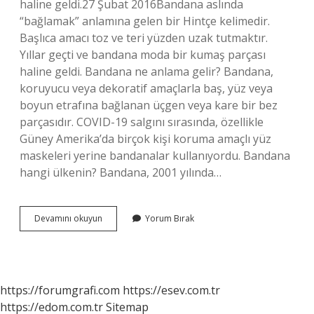
haline geldi.27 Şubat 2016Bandana aslında
“bağlamak” anlamına gelen bir Hintçe kelimedir.
Başlıca amacı toz ve teri yüzden uzak tutmaktır.
Yıllar geçti ve bandana moda bir kumaş parçası
haline geldi. Bandana ne anlama gelir? Bandana,
koruyucu veya dekoratif amaçlarla baş, yüz veya
boyun etrafına bağlanan üçgen veya kare bir bez
parçasıdır. COVID-19 salgını sırasında, özellikle
Güney Amerika’da birçok kişi koruma amaçlı yüz
maskeleri yerine bandanalar kullanıyordu. Bandana
hangi ülkenin? Bandana, 2001 yılında…
Bandana
Devamını okuyun
Yorum Bırak
Neyi
Temsil
Eder
https://forumgrafi.com
https://esev.com.tr
https://edom.com.tr
Sitemap