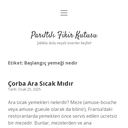
menüyü
Anasayfa
aç
Gizlilik Politikası
Parıltılı Fikir Kutusu
Yasal Uyarı
Şıklıkla dolu neşeli öneriler keşfet!
Hakkımızda
Etiket:
Başlangıç yemeği nedir
Çorba Ara Sıcak Mıdır
Tarih: Ocak 25, 2025
Ara sıcak yemekleri nelerdir? Meze (amuse-bouche
veya amuse-gueule olarak da bilinir), Fransa’daki
restoranlarda yemekten önce servis edilen ücretsiz
bir mezedir. Bunlar, mezelerden ve ana