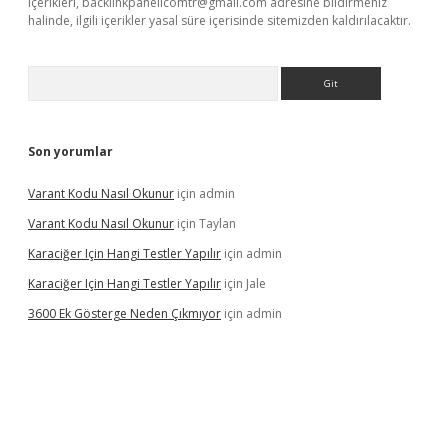
içerikleri,
backlinkpanelicomtr@gmail.com
adresine bildirmeniz
halinde, ilgili içerikler yasal süre içerisinde sitemizden kaldırılacaktır.
Arama
Son yorumlar
Varant Kodu Nasıl Okunur
için
admin
Varant Kodu Nasıl Okunur
için
Taylan
Karaciğer Için Hangi Testler Yapılır
için
admin
Karaciğer Için Hangi Testler Yapılır
için
Jale
3600 Ek Gösterge Neden Çıkmıyor
için
admin