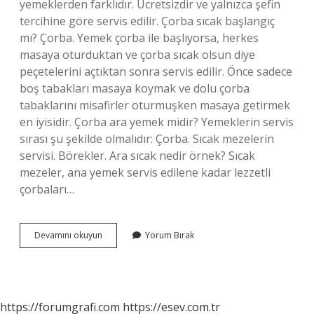
yemeklerden farklıdır. Ücretsizdir ve yalnızca şefin
tercihine göre servis edilir. Çorba sıcak başlangıç
mı? Çorba. Yemek çorba ile başlıyorsa, herkes
masaya oturduktan ve çorba sıcak olsun diye
peçetelerini açtıktan sonra servis edilir. Önce sadece
boş tabakları masaya koymak ve dolu çorba
tabaklarını misafirler oturmuşken masaya getirmek
en iyisidir. Çorba ara yemek midir? Yemeklerin servis
sırası şu şekilde olmalıdır: Çorba. Sıcak mezelerin
servisi. Börekler. Ara sıcak nedir örnek? Sıcak
mezeler, ana yemek servis edilene kadar lezzetli
çorbaları…
Çorba
Devamını okuyun
Yorum Bırak
Ara
Sıcak
Mıdır
https://forumgrafi.com
https://esev.com.tr