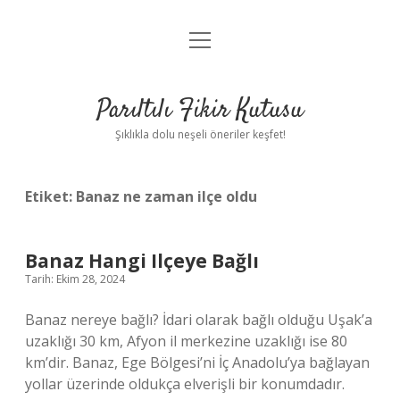
menüyü
Anasayfa
aç
Gizlilik Politikası
Parıltılı Fikir Kutusu
Yasal Uyarı
Şıklıkla dolu neşeli öneriler keşfet!
Hakkımızda
Etiket:
Banaz ne zaman ilçe oldu
Banaz Hangi Ilçeye Bağlı
Tarih: Ekim 28, 2024
Banaz nereye bağlı? İdari olarak bağlı olduğu Uşak’a
uzaklığı 30 km, Afyon il merkezine uzaklığı ise 80
km’dir. Banaz, Ege Bölgesi’ni İç Anadolu’ya bağlayan
yollar üzerinde oldukça elverişli bir konumdadır.