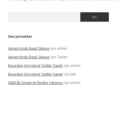
Arama
Son yorumlar
Varant Kodu Nasıl Okunur
için
admin
Varant Kodu Nasıl Okunur
için
Taylan
Karaciğer Için Hangi Testler Yapılır
için
admin
Karaciğer Için Hangi Testler Yapılır
için
Jale
3600 Ek Gösterge Neden Çıkmıyor
için
admin
tci