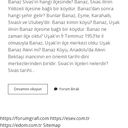
Banaz Sivas’ın hangi ilçesinde? Banaz, Sivas ilinin
Yıldızeli ilçesine bağlı bir köydür. Banaz’dan sonra
hangi şehir gelir? Bunlar Banaz, Eşme, Karahallı,
Sivaslı ve Ulubey’dir. Banaz kimin köyü? Banaz, Uşak
ilinin Banaz ilçesine bağlı bir köydür. Banaz ne
zaman ilçe oldu? Uşak’ın 9 Temmuz 1953’te il
olmasıyla Banaz, Uşak’ın ilçe merkezi oldu. Uşak
Banaz Alevi mi? Banaz Köyü, Anadolu’da Alevi-
Bektaşi inancının en önemli tarihi-dini
merkezlerinden biridir. Sivas’ın ilçeleri nelerdir?
Sivas tarihi…
Banaz
Devamını okuyun
Yorum Bırak
Hangi
Ilçeye
Bağlı
https://forumgrafi.com
https://esev.com.tr
https://edom.com.tr
Sitemap