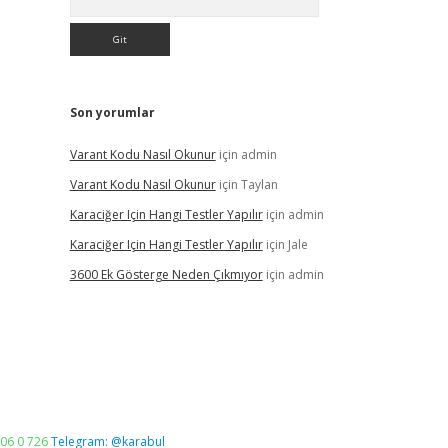
Son yorumlar
Varant Kodu Nasıl Okunur
için
admin
Varant Kodu Nasıl Okunur
için
Taylan
Karaciğer Için Hangi Testler Yapılır
için
admin
Karaciğer Için Hangi Testler Yapılır
için
Jale
3600 Ek Gösterge Neden Çıkmıyor
için
admin
06 0 726
Telegram: @karabul