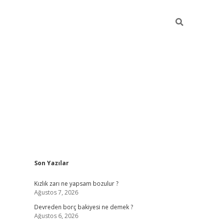
Sidebar
Son Yazılar
betci
Kızlık zarı ne yapsam bozulur ?
Ağustos 7, 2026
Devreden borç bakiyesi ne demek ?
Ağustos 6, 2026