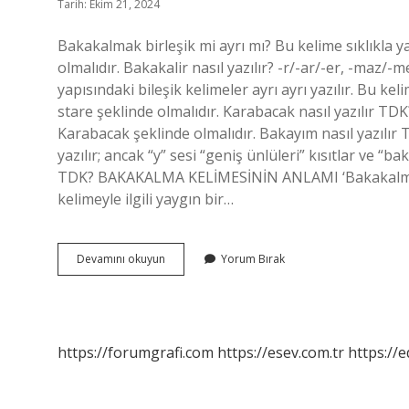
Tarih: Ekim 21, 2024
Bakakalmak birleşik mi ayrı mı? Bu kelime sıklıkla ya
olmalıdır. Bakakalir nasıl yazılır? -r/-ar/-er, -maz/-m
yapısındaki bileşik kelimeler ayrı ayrı yazılır. Bu kel
stare şeklinde olmalıdır. Karabacak nasıl yazılı
Karabacak şeklinde olmalıdır. Bakayım nasıl yazıl
yazılır; ancak “y” sesi “geniş ünlüleri” kısıtlar ve “b
TDK? BAKAKALMA KELİMESİNİN ANLAMI ‘Bakakalma’ k
kelimeyle ilgili yaygın bir…
Bakakalmak
Devamını okuyun
Yorum Bırak
Nasıl
Yazılır
https://forumgrafi.com
https://esev.com.tr
https://