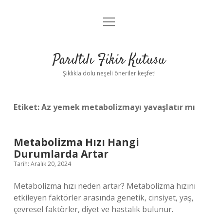
menüyü
Anasayfa
aç
Gizlilik Politikası
Parıltılı Fikir Kutusu
Yasal Uyarı
Şıklıkla dolu neşeli öneriler keşfet!
Hakkımızda
Etiket:
Az yemek metabolizmayı yavaşlatır mı
Metabolizma Hızı Hangi
Durumlarda Artar
Tarih: Aralık 20, 2024
Metabolizma hızı neden artar? Metabolizma hızını
etkileyen faktörler arasında genetik, cinsiyet, yaş,
çevresel faktörler, diyet ve hastalık bulunur.