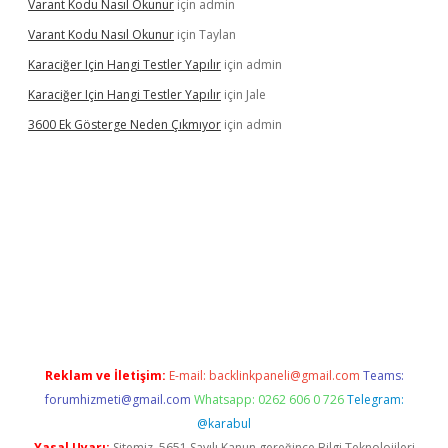
Varant Kodu Nasıl Okunur
için
admin
Varant Kodu Nasıl Okunur
için
Taylan
Karaciğer Için Hangi Testler Yapılır
için
admin
Karaciğer Için Hangi Testler Yapılır
için
Jale
3600 Ek Gösterge Neden Çıkmıyor
için
admin
ci
Reklam ve İletişim:
E-mail:
backlinkpaneli@gmail.com
Teams:
forumhizmeti@gmail.com
Whatsapp: 0262 606 0 726
Telegram:
@karabul
Yasal Uyarı:
Sitemiz, 5651 Sayılı Kanun gereğince Bilgi Teknolojileri