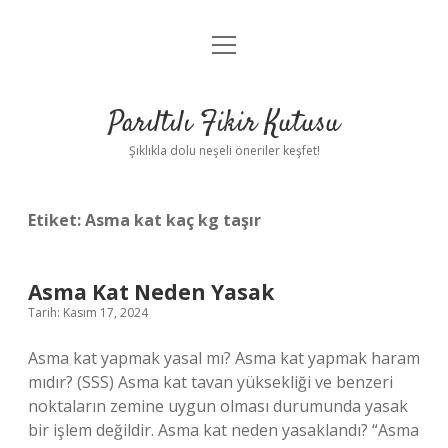
menüyü
Anasayfa
aç
Gizlilik Politikası
Parıltılı Fikir Kutusu
Yasal Uyarı
Şıklıkla dolu neşeli öneriler keşfet!
Hakkımızda
Etiket:
Asma kat kaç kg taşır
Asma Kat Neden Yasak
Tarih: Kasım 17, 2024
Asma kat yapmak yasal mı? Asma kat yapmak haram
mıdır? (SSS) Asma kat tavan yüksekliği ve benzeri
noktaların zemine uygun olması durumunda yasak
bir işlem değildir. Asma kat neden yasaklandı? “Asma