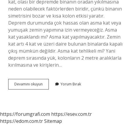
kat, olası bir depremde binanın oradan yıkılmasına
neden olabilecek faktörlerden biridir, çünkü binanın
simetrisini bozar ve kısa kolon etkisi yaratır.
Deprem durumunda çok hassas olan asma kat veya
yumuşak zemin yapımına izin vermeyeceğiz. Asma
kat yasaklandı mı? Asma kat yapılmayacaktır. Zemin
kat artı 4 kat ve üzeri daire bulunan binalarda kapalı
çıkış mümkün değildir. Asma kat tehlikeli mi? Yani
deprem sırasında yük, kolonların 2 metre aralıklarla
kırılmasına ve kirişlerin…
Asma
Devamını okuyun
Yorum Bırak
Kat
Neden
Yasak
https://forumgrafi.com
https://esev.com.tr
https://edom.com.tr
Sitemap