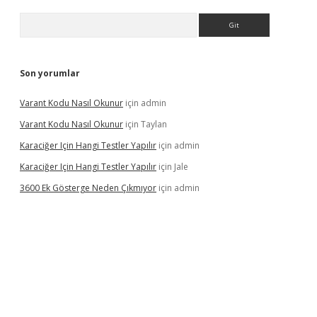
Arama
Son yorumlar
Varant Kodu Nasıl Okunur
için
admin
Varant Kodu Nasıl Okunur
için
Taylan
Karaciğer Için Hangi Testler Yapılır
için
admin
Karaciğer Için Hangi Testler Yapılır
için
Jale
3600 Ek Gösterge Neden Çıkmıyor
için
admin
etci