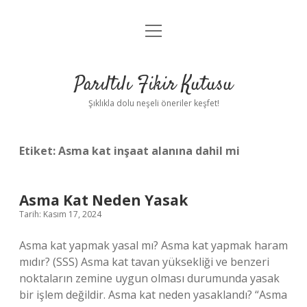
menüyü
Anasayfa
aç
Gizlilik Politikası
Parıltılı Fikir Kutusu
Yasal Uyarı
Şıklıkla dolu neşeli öneriler keşfet!
Hakkımızda
Etiket:
Asma kat inşaat alanına dahil mi
Asma Kat Neden Yasak
Tarih: Kasım 17, 2024
Asma kat yapmak yasal mı? Asma kat yapmak haram
mıdır? (SSS) Asma kat tavan yüksekliği ve benzeri
noktaların zemine uygun olması durumunda yasak
bir işlem değildir. Asma kat neden yasaklandı? “Asma