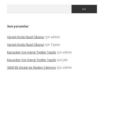
Arama
Son yorumlar
Varant Kodu Nasıl Okunur
için
admin
Varant Kodu Nasıl Okunur
için
Taylan
Karaciğer Için Hangi Testler Yapılır
için
admin
Karaciğer Için Hangi Testler Yapılır
için
Jale
3600 Ek Gösterge Neden Çıkmıyor
için
admin
tci