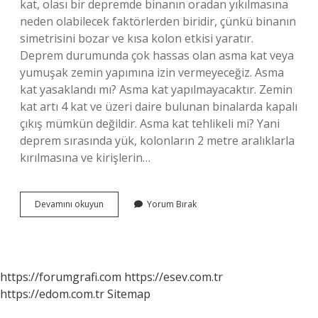
kat, olası bir depremde binanın oradan yıkılmasına
neden olabilecek faktörlerden biridir, çünkü binanın
simetrisini bozar ve kısa kolon etkisi yaratır.
Deprem durumunda çok hassas olan asma kat veya
yumuşak zemin yapımına izin vermeyeceğiz. Asma
kat yasaklandı mı? Asma kat yapılmayacaktır. Zemin
kat artı 4 kat ve üzeri daire bulunan binalarda kapalı
çıkış mümkün değildir. Asma kat tehlikeli mi? Yani
deprem sırasında yük, kolonların 2 metre aralıklarla
kırılmasına ve kirişlerin…
Asma
Devamını okuyun
Yorum Bırak
Kat
Neden
Yasak
https://forumgrafi.com
https://esev.com.tr
https://edom.com.tr
Sitemap