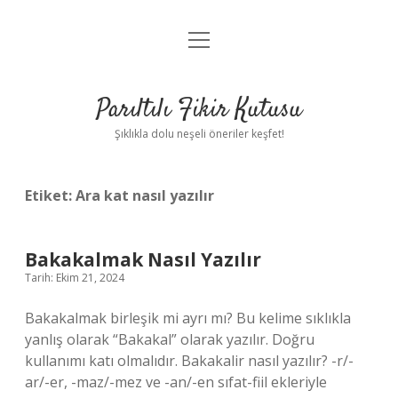
menüyü
Anasayfa
aç
Gizlilik Politikası
Parıltılı Fikir Kutusu
Yasal Uyarı
Şıklıkla dolu neşeli öneriler keşfet!
Hakkımızda
Etiket:
Ara kat nasıl yazılır
Bakakalmak Nasıl Yazılır
Tarih: Ekim 21, 2024
Bakakalmak birleşik mi ayrı mı? Bu kelime sıklıkla
yanlış olarak “Bakakal” olarak yazılır. Doğru
kullanımı katı olmalıdır. Bakakalir nasıl yazılır? -r/-
ar/-er, -maz/-mez ve -an/-en sıfat-fiil ekleriyle